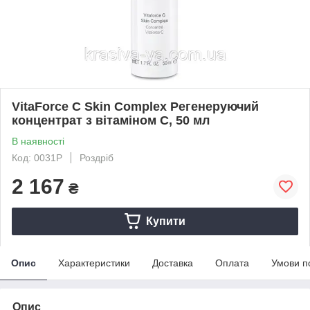
VitaForce C Skin Complex Регенеруючий
концентрат з вітаміном C, 50 мл
В наявності
Код: 0031P
Роздріб
2 167
₴
Купити
Опис
Характеристики
Доставка
Оплата
Умови п
Опис