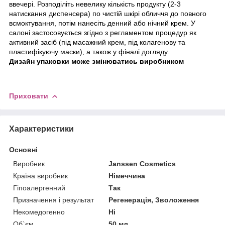
ввечері. Розподіліть невелику кількість продукту (2-3
натискання диспенсера) по чистій шкірі обличчя до повного
всмоктування, потім нанесіть денний або нічний крем. У
салоні застосовується згідно з регламентом процедур як
активний засіб (під масажний крем, під колагенову та
пластифікуючу маски), а також у фіналі догляду.
Дизайн упаковки може змінюватись виробником
Приховати
Характеристики
Основні
Виробник
Janssen Cosmetics
Країна виробник
Німеччина
Гіпоалергенний
Так
Призначення і результат
Регенерація, Зволоження
Некомедогенно
Ні
Об`єм
50 мл