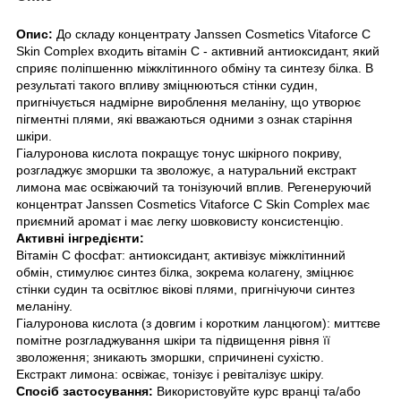
Опис:
До складу концентрату Janssen Cosmetics Vitaforce C
Skin Complex входить вітамін С - активний антиоксидант, який
сприяє поліпшенню міжклітинного обміну та синтезу білка. В
результаті такого впливу зміцнюються стінки судин,
пригнічується надмірне вироблення меланіну, що утворює
пігментні плями, які вважаються одними з ознак старіння
шкіри.
Гіалуронова кислота покращує тонус шкірного покриву,
розгладжує зморшки та зволожує, а натуральний екстракт
лимона має освіжаючий та тонізуючий вплив. Регенеруючий
концентрат Janssen Cosmetics Vitaforce C Skin Complex має
приємний аромат і має легку шовковисту консистенцію.
Активні інгредієнти:
Вітамін С фосфат: антиоксидант, активізує міжклітинний
обмін, стимулює синтез білка, зокрема колагену, зміцнює
стінки судин та освітлює вікові плями, пригнічуючи синтез
меланіну.
Гіалуронова кислота (з довгим і коротким ланцюгом): миттєве
помітне розгладжування шкіри та підвищення рівня її
зволоження; зникають зморшки, спричинені сухістю.
Екстракт лимона: освіжає, тонізує і ревіталізує шкіру.
Спосіб застосування:
Використовуйте курс вранці та/або