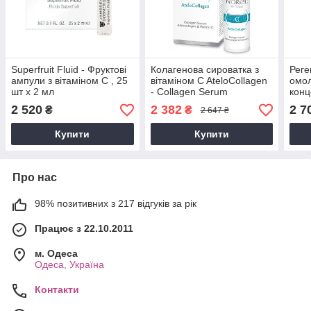
Superfruit Fluid - Фруктові
Колагенова сироватка з
Реге
ампули з вітаміном C , 25
вітаміном C AteloCollagen
омо
шт х 2 мл
- Collagen Serum
конц
Atelocollagen & Vitamin C,
Endo
2 520
2 382
2 7
₴
₴
2 647 ₴
30 мл
Conc
Купити
Купити
Про нас
98% позитивних з 217 відгуків за рік
Працює з 22.10.2011
м. Одеса
Одеса, Україна
Контакти