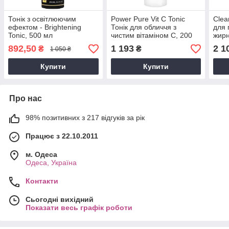
Тонік з освітлюючим
Power Pure Vit C Tonic
Clea
ефектом - Brightening
Тонік для обличчя з
для 
Tonic, 500 мл
чистим вітаміном С, 200
жирн
мл
шкір
892,50
1 193
2 1
₴
₴
1 050 ₴
Купити
Купити
Про нас
98% позитивних з 217 відгуків за рік
Працює з 22.10.2011
м. Одеса
Одеса, Україна
Контакти
Сьогодні вихідний
Показати весь графік роботи