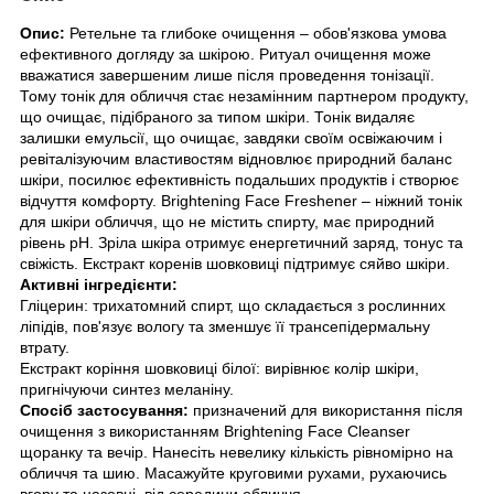
Опис:
Ретельне та глибоке очищення – обов'язкова умова
ефективного догляду за шкірою. Ритуал очищення може
вважатися завершеним лише після проведення тонізації.
Тому тонік для обличчя стає незамінним партнером продукту,
що очищає, підібраного за типом шкіри. Тонік видаляє
залишки емульсії, що очищає, завдяки своїм освіжаючим і
ревіталізуючим властивостям відновлює природний баланс
шкіри, посилює ефективність подальших продуктів і створює
відчуття комфорту. Brightening Face Freshener – ніжний тонік
для шкіри обличчя, що не містить спирту, має природний
рівень pH. Зріла шкіра отримує енергетичний заряд, тонус та
свіжість. Екстракт коренів шовковиці підтримує сяйво шкіри.
Активні інгредієнти:
Гліцерин: трихатомний спирт, що складається з рослинних
ліпідів, пов'язує вологу та зменшує її трансепідермальну
втрату.
Екстракт коріння шовковиці білої: вирівнює колір шкіри,
пригнічуючи синтез меланіну.
Спосіб застосування:
призначений для використання після
очищення з використанням Brightening Face Cleanser
щоранку та вечір. Нанесіть невелику кількість рівномірно на
обличчя та шию. Масажуйте круговими рухами, рухаючись
вгору та назовні, від середини обличчя.