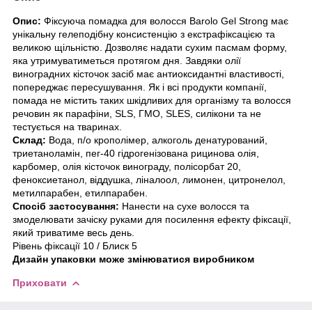
Опис:
Фіксуюча помадка для волосся Barolo Gel Strong має
унікальну гелеподібну консистенцію з екстрафіксацією та
великою щільністю. Дозволяє надати сухим пасмам форму,
яка утримуватиметься протягом дня. Завдяки олії
виноградних кісточок засіб має антиоксидантні властивості,
попереджає пересушування. Як і всі продукти компанії,
помада не містить таких шкідливих для організму та волосся
речовин як парафіни, SLS, ГМО, SLES, силікони та не
тестується на тваринах.
Склад:
Вода, п/о крополімер, алкоголь денатурований,
триетаноламін, пег-40 гідрогенізована рицинова олія,
карбомер, олія кісточок винограду, полісорбат 20,
феноксиетанол, віддушка, ліналоол, лимонен, цитронелол,
метилпарабен, етилпарабен.
Спосіб застосування:
Нанести на сухе волосся та
змоделювати зачіску руками для посилення ефекту фіксації,
який триватиме весь день.
Рівень фіксації 10 / Блиск 5
Дизайн упаковки може змінюватися виробником
Приховати