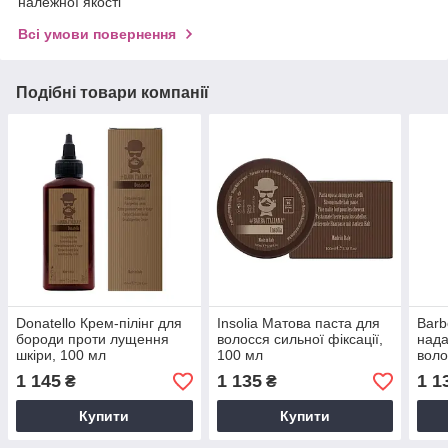
належної якості
Всі умови повернення
Подібні товари компанії
Donatello Крем-пілінг для
Insolia Матова паста для
Barb
бороди проти лущення
волосся сильної фіксації,
нада
шкіри, 100 мл
100 мл
воло
1 145
1 135
1 1
₴
₴
Купити
Купити