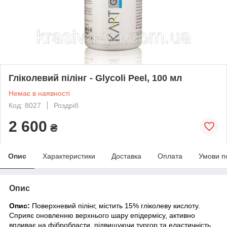
Гліколевий пілінг - Glycoli Peel, 100 мл
Немає в наявності
Код: 8027
Роздріб
2 600
₴
Опис
Характеристики
Доставка
Оплата
Умови п
Опис
Опис:
Поверхневий пілінг, містить 15% гліколеву кислоту.
Сприяє оновленню верхнього шару епідермісу, активно
впливає на фібробласти, підвищуючи тургор та еластичність,