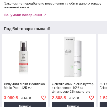
Законом не передбачено повернення та обмін даного товару
належної якості
Всі умови повернення
Подібні товари компанії
Яблучний пілінг Beautician
Освітлюючий пілінг-бустер
301 
Malic Peel, 125 мл
з гліколевою 10% та
Глік
фітиновою 2% кислотою
Brightening Peel Booster,
3 089
2 808
1 5
₴
₴
3 432 ₴
3 120 ₴
50 мл
Купити
Купити