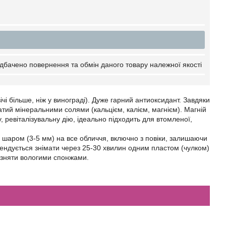
дбачено повернення та обмін даного товару належної якості
двічі більше, ніж у винограді). Дуже гарний антиоксидант. Завдяки
гатий мінеральними солями (кальцієм, калієм, магнієм). Магній
, ревіталізувальну дію, ідеально підходить для втомленої,
м шаром (3-5 мм) на все обличчя, включно з повіки, залишаючи
омендується знімати через 25-30 хвилин одним пластом (чулком)
и зняти вологими спонжами.