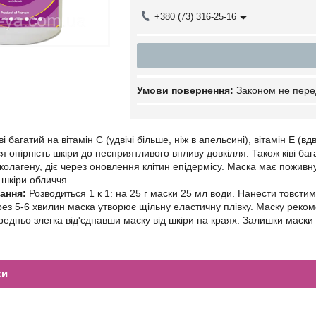
+380 (73) 316-25-16
Законом не пере
ві багатий на вітамін C (удвічі більше, ніж в апельсині), вітамін Е (в
 опірність шкіри до несприятливого впливу довкілля. Також ківі ба
олагену, діє через оновлення клітин епідермісу. Маска має поживну
ї шкіри обличчя.
вання:
Розводиться 1 к 1: на 25 г маски 25 мл води. Нанести товсти
Через 5-6 хвилин маска утворює щільну еластичну плівку. Маску рек
ередньо злегка від'єднавши маску від шкіри на краях. Залишки маск
ки