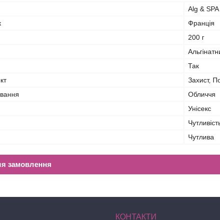
Alg & SPA
к
Франція
200 г
Альгінатн
Так
кт
Захист, 
ування
Обличчя
Унісекс
Чутливість
Чутлива
ля замовлення