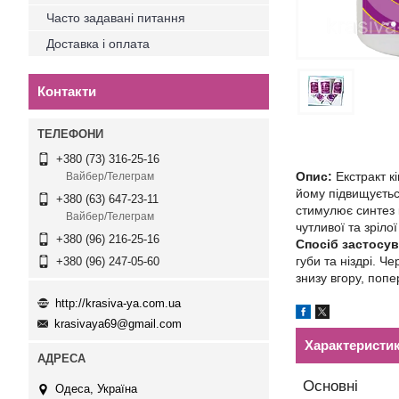
Часто задавані питання
Доставка і оплата
Контакти
+380 (73) 316-25-16
Опис:
Екстракт кі
Вайбер/Телеграм
йому підвищується
+380 (63) 647-23-11
стимулює синтез к
Вайбер/Телеграм
чутливої та зріло
+380 (96) 216-25-16
Спосіб застосу
губи та ніздрі. 
+380 (96) 247-05-60
знизу вгору, поп
http://krasiva-ya.com.ua
krasivaya69@gmail.com
Характеристи
Основні
Одеса, Україна