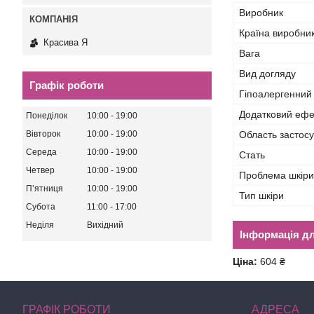
Виробник
Країна виробни
Красива Я
Вага
Вид догляду
Графік роботи
Гіпоалергенний
Додатковий ефе
Понеділок
10:00
19:00
Область застос
Вівторок
10:00
19:00
Середа
10:00
19:00
Стать
Четвер
10:00
19:00
Проблема шкіри
Пʼятниця
10:00
19:00
Тип шкіри
Субота
11:00
17:00
Неділя
Вихідний
Інформація д
Ціна:
604 ₴
ГРАФІК РОБОТИ