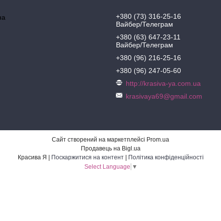
+380 (73) 316-25-16
на
Вайбер/Телеграм
+380 (63) 647-23-11
Вайбер/Телеграм
+380 (96) 216-25-16
+380 (96) 247-05-60
http://krasiva-ya.com.ua
krasivaya69@gmail.com
Сайт створений на маркетплейсі
Prom.ua
Продавець на Bigl.ua
Красива Я |
Поскаржитися на контент
|
Політика конфіденційності
Select Language
▼