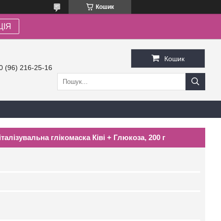
Кошик
ЦІЯ
Кошик
0 (96) 216-25-16
талізувальна глікомаска Ківі + Глюкоза, 200 г