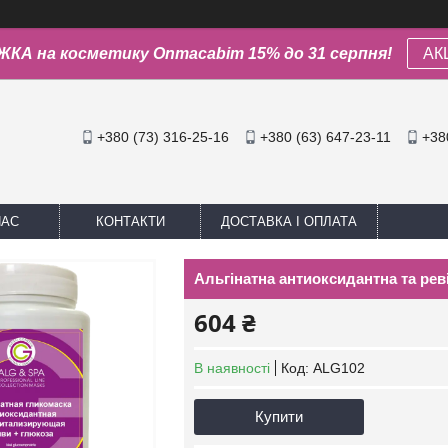
КА на косметику Onmacabim 15% до 31 серпня!
АК
+380 (73) 316-25-16
+380 (63) 647-23-11
+38
НАС
КОНТАКТИ
ДОСТАВКА І ОПЛАТА
Альгінатна антиоксидантна та реві
604 ₴
В наявності
Код:
ALG102
Купити