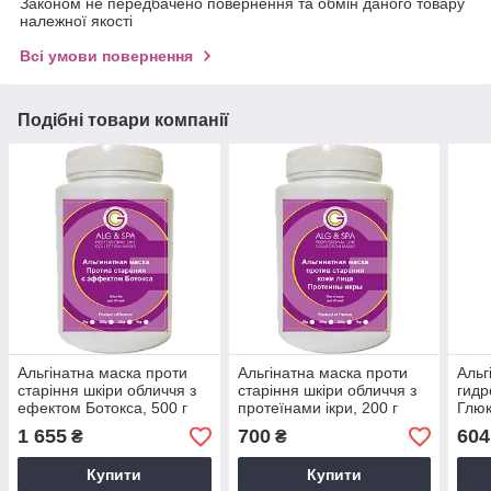
Законом не передбачено повернення та обмін даного товару
належної якості
Всі умови повернення
Подібні товари компанії
Альгінатна маска проти
Альгінатна маска проти
Альг
старіння шкіри обличчя з
старіння шкіри обличчя з
гидр
ефектом Ботокса, 500 г
протеїнами ікри, 200 г
Глюк
1 655
700
604
₴
₴
Купити
Купити