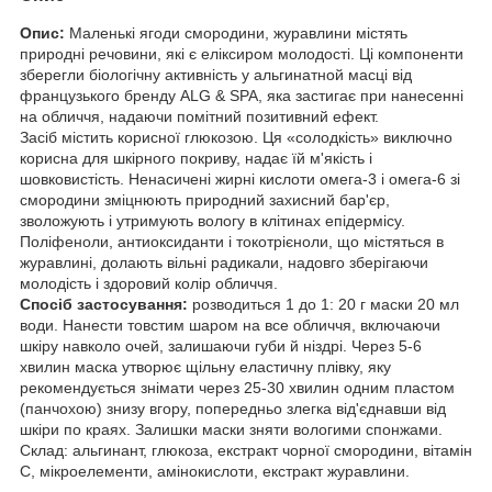
Опис:
Маленькі ягоди смородини, журавлини містять
природні речовини, які є еліксиром молодості. Ці компоненти
зберегли біологічну активність у альгинатной масці від
французького бренду ALG & SPA, яка застигає при нанесенні
на обличчя, надаючи помітний позитивний ефект.
Засіб містить корисної глюкозою. Ця «солодкість» виключно
корисна для шкірного покриву, надає їй м'якість і
шовковистість. Ненасичені жирні кислоти омега-3 і омега-6 зі
смородини зміцнюють природний захисний бар'єр,
зволожують і утримують вологу в клітинах епідермісу.
Поліфеноли, антиоксиданти і токотрієноли, що містяться в
журавлині, долають вільні радикали, надовго зберігаючи
молодість і здоровий колір обличчя.
Спосіб застосування:
розводиться 1 до 1: 20 г маски 20 мл
води. Нанести товстим шаром на все обличчя, включаючи
шкіру навколо очей, залишаючи губи й ніздрі. Через 5-6
хвилин маска утворює щільну еластичну плівку, яку
рекомендується знімати через 25-30 хвилин одним пластом
(панчохою) знизу вгору, попередньо злегка від'єднавши від
шкіри по краях. Залишки маски зняти вологими спонжами.
Склад: альгинант, глюкоза, екстракт чорної смородини, вітамін
С, мікроелементи, амінокислоти, екстракт журавлини.