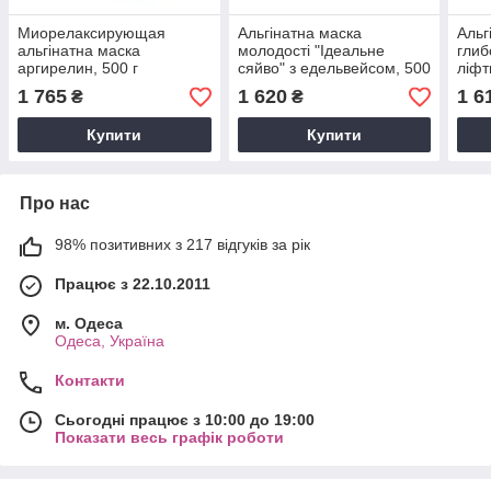
Миорелаксирующая
Альгінатна маска
Альг
альгінатна маска
молодості "Ідеальне
глиб
аргирелин, 500 г
сяйво" з едельвейсом, 500
ліфт
г
фреш
1 765
1 620
1 6
₴
₴
Купити
Купити
Про нас
98% позитивних з 217 відгуків за рік
Працює з 22.10.2011
м. Одеса
Одеса, Україна
Контакти
Сьогодні працює з 10:00 до 19:00
Показати весь графік роботи