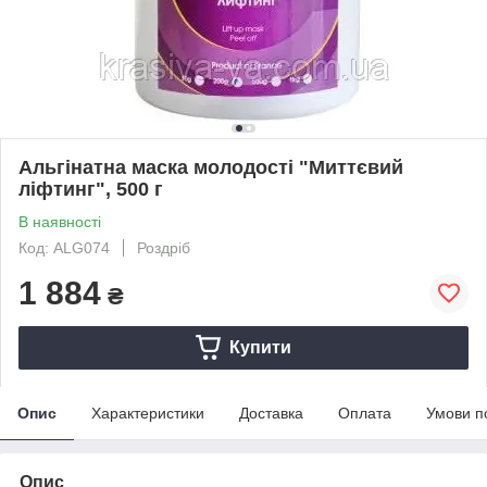
Альгінатна маска молодості "Миттєвий
ліфтинг", 500 г
В наявності
Код: ALG074
Роздріб
1 884
₴
Купити
Опис
Характеристики
Доставка
Оплата
Умови п
Опис