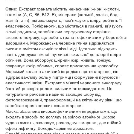
Опис:
Екстракт граната містить ненасичені жирні кислоти,
вітаміни (А, С, В6, В12, Е), мінерали (кальцій, залізо, йод,
магній та ін), які зволожують, пом'якшують шкіру, роблять її
еластичною. Поліфеноли, що містяться в гранаті, зв'язують
вільні радикали, запобігаючи передчасному старінню
шкірного покриву, що робить гранат ефективним у боротьбі зі
зморшками. Марокканська червона глина відрізняється
високим вмістом оксидів заліза і міді. Ідеально підходить
навіть для дуже ніжної, чутливої і схильної до алергії шкіри
обличчя. Вона абсорбує шкірний жир, живить, тонізує,
покращує колір обличчя, сприяє прискоренню кровообігу.
Морський колаген активний інгредієнт проти старіння, він
відіграє важливу роль у підтримці і формуванні пружності і
еластичності шкіри. Екстракт з м'якоті червоного винограду
багатий ресвератролом, сильним антиоксидантом. Це
натуральне речовина надійно захищає шкіру від
фотоповреждений, трансформацій на клітинному рівні, що
запобігає прояв перших ознак старіння.
Маска, збагачена високоефективними інгредієнтами, що
входять в засоби по догляду за зрілою атонічної шкірою,
чудово живить, зволожує, розгладжує зморшки, дає стійкий
ефект ліфтингу. Володіє чарівним ароматом.
Спосіб застосування:
Маска розводити в пропорції 35 г