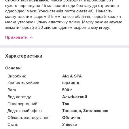
сухого порошку на 45 мл чистої води без газу до отримання
однорідної маси (консистенція густої сметани). Нанесіть
маску товстим шаром 3-5 мм на все обличчя, через 5 хвилин
маска утворює щільну еластичну плівку. Маску рекомендуємо
знімати через 25-30 хвилин єдиним шаром знизу вгору.
Приховати
Характеристики
Основні
Виробник
Alg & SPA
Країна виробник
Франція
Вага
500 г
Вид догляду
Альгінатний
Гіпоалергенний
Так
Додатковий ефект
Тонізація, Зволоження
Область застосування
Обличчя
Стать
Унісекс