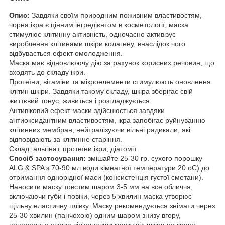
Опис:
Завдяки своїм природним поживним властивостям,
чорна ікра є цінним інгредієнтом в косметології, маска
стимулює клітинну активність, одночасно активізує
вироблення клітинами шкіри колагену, внаслідок чого
відбувається ефект омолодження.
Маска має відновлюючу дію за рахунок корисних речовин, що
входять до складу ікри.
Протеїни, вітаміни та мікроелементи стимулюють оновлення
клітин шкіри. Завдяки такому складу, шкіра зберігає свій
життєвий тонус, живиться і розгладжується.
Антивіковий ефект маски здійснюється завдяки
антиоксидантним властивостям, ікра запобігає руйнуванню
клітинних мембран, нейтралізуючи вільні радикали, які
відповідають за клітинне старіння.
Склад: альгінат, протеїни ікри, діатоміт.
Спосіб застосування:
змішайте 25-30 гр. сухого порошку
ALG & SPA з 70-90 мл води кімнатної температури 20 оС) до
отримання однорідної маси (консистенція густої сметани).
Наносити маску товстим шаром 3-5 мм на все обличчя,
включаючи губи і повіки, через 5 хвилин маска утворює
щільну еластичну плівку. Маску рекомендується знімати через
25-30 хвилин (панчохою) одним шаром знизу вгору,
попередньо злегка від'єднавши маску від шкіри по краях.