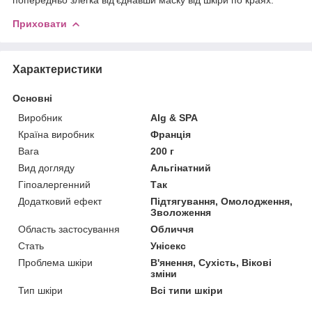
Приховати
Характеристики
Основні
Виробник
Alg & SPA
Країна виробник
Франція
Вага
200 г
Вид догляду
Альгінатний
Гіпоалергенний
Так
Додатковий ефект
Підтягування, Омолодження,
Зволоження
Область застосування
Обличчя
Стать
Унісекс
Проблема шкіри
В'янення, Сухість, Вікові
зміни
Тип шкіри
Всі типи шкіри