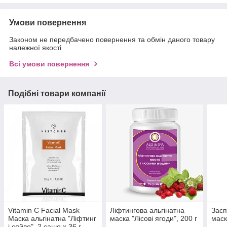
Умови повернення
Законом не передбачено повернення та обмін даного товару
належної якості
Всі умови повернення
Подібні товари компанії
Vitamin C Facial Mask
Ліфтингова альгінатна
Засп
Маска альгінатна "Ліфтинг
маска "Лісові ягоди", 200 г
маск
і сяйво", 2 саше х 36 г