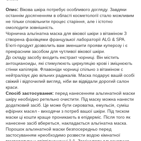
Опис:
Вікова шкіра потребує особливого догляду. Завдяки
останнім досягненням в області косметології стало можливим
не тільки сповільнити процес старіння, але і істотно
омолодити зовнішність.
Чорнична альгінатна маска для вікової шкіри з вітаміном З
створена фахівцями французької лабораторії ALG & SPA.
Б'юті-продукт дозволить вам зменшити прояви куперозу і є
прекрасним засобом для чутливої вікової шкіри.
До складу засобу входить екстракт чорниці. Він містить
антоцианоиды, які стимулюють циркуляцію крові і зміцнюють
стінки капілярів. Флавоніди чорниці спільно з вітаміном с
нейтралізує дію вільних радикалів. Маска подарує вашій особі
свіжий і відпочилий вигляд, ніби ви відвідали дорогий салон
краси.
Спосіб застосування:
перед нанесенням альгинатной маски
шкіру необхідно ретельно очистити. Під маску можна нанести
додатковий засіб. Це може бути сироватка, емульсія, суміш
ефірних масел - виходячи з потреб вашої шкіри. Під тиском
маски ці кошти краще проникають в епідерміс. Після того як
нанесене засіб вбереться, накладається альгінатна маска.
Порошок альгинатной маски безпосередньо перед
застосуванням нреобходимо розвести водою кімнатної
температури у співвідношенні 1:1. Замішувати альгинатную