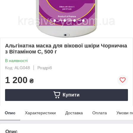
Альгінатна маска для вікової шкіри Чорнична
з Вітаміном C, 500 г
В наявності
Код: ALG048
Роздріб
1 200
₴
Купити
Опис
Характеристики
Доставка
Оплата
Умови п
Опис