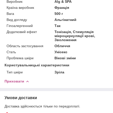
Виробник
Alg & SPA
Країна виробник
Франція
Вага
500 г
Вид догляду
Альгінатний
Гіпоалергенний
Так
Додатковий ефект
Тонізація, Стимуляція
мікроциркуляції крові,
Зволоження
Область застосування
Обличчя
Стать
Унісекс
Проблема шкіри
Вікові зміни
Користувальницькі характеристики
Тип шкіри
Зріла
Приховати
Умови доставки
Доставка здійснюється тільки по передоплаті.