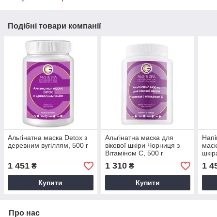
Подібні товари компанії
Альгінатна маска Detox з
Альгінатна маска для
Напі
деревним вугіллям, 500 г
вікової шкіри Чорниця з
маск
Вітаміном С, 500 г
шкір
золо
1 451
1 310
1 4
₴
₴
Купити
Купити
Про нас