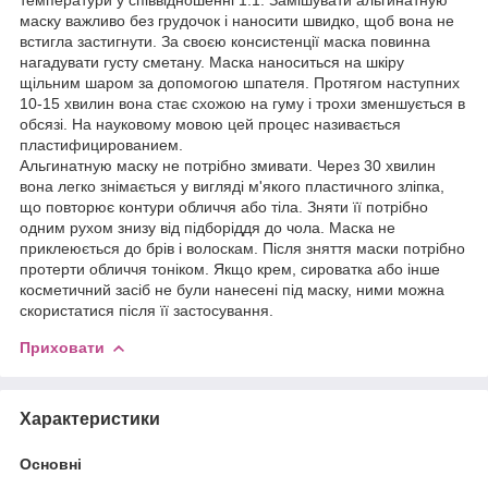
маску важливо без грудочок і наносити швидко, щоб вона не
встигла застигнути. За своєю консистенції маска повинна
нагадувати густу сметану. Маска наноситься на шкіру
щільним шаром за допомогою шпателя. Протягом наступних
10-15 хвилин вона стає схожою на гуму і трохи зменшується в
обсязі. На науковому мовою цей процес називається
пластифицированием.
Альгинатную маску не потрібно змивати. Через 30 хвилин
вона легко знімається у вигляді м'якого пластичного зліпка,
що повторює контури обличчя або тіла. Зняти її потрібно
одним рухом знизу від підборіддя до чола. Маска не
приклеюється до брів і волоскам. Після зняття маски потрібно
протерти обличчя тоніком. Якщо крем, сироватка або інше
косметичний засіб не були нанесені під маску, ними можна
скористатися після її застосування.
Приховати
Характеристики
Основні