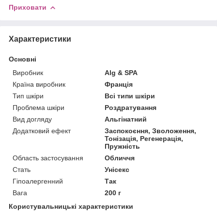
Приховати
Характеристики
Основні
Виробник
Alg & SPA
Країна виробник
Франція
Тип шкіри
Всі типи шкіри
Проблема шкіри
Роздратування
Вид догляду
Альгінатний
Додатковий ефект
Заспокоєння, Зволоження,
Тонізація, Регенерація,
Пружність
Область застосування
Обличчя
Стать
Унісекс
Гіпоалергенний
Так
Вага
200 г
Користувальницькі характеристики