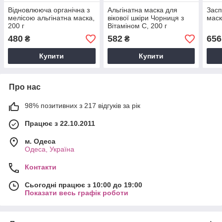
Відновлююча органічна з
Альгінатна маска для
Засп
мелісою альгінатна маска,
вікової шкіри Чорниця з
маск
200 г
Вітаміном С, 200 г
480
582
656
₴
₴
Купити
Купити
Про нас
98% позитивних з 217 відгуків за рік
Працює з 22.10.2011
м. Одеса
Одеса, Україна
Контакти
Сьогодні працює з 10:00 до 19:00
Показати весь графік роботи