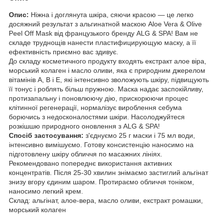
Опис:
Ніжна і доглянута шкіра, сяючи красою — це легко
досяжний результат з альгинатной маскою Alоe Vera & Olive
Peel Off Mask від французького бренду ALG & SPA! Вам не
складе труднощів нанести пластифицирующую маску, а її
ефективність приємно вас здивує.
До складу косметичного продукту входять екстракт алое віра,
морський колаген і масло оливи, яка є природним джерелом
вітамінів А, В і Е, які інтенсивно зволожують шкіру, підвищують
її тонус і роблять більш пружною. Маска надає заспокійливу,
протизапальну і поновлюючу дію, прискорюючи процес
клітинної регенерації, нормалізує вироблення себума
борючись з недосконалостями шкіри. Насолоджуйтеся
розкішшю природного оновлення з ALG & SPA!
Спосіб застосування:
з'єднуємо 25 г маски і 75 мл води,
інтенсивно вимішуємо. Готову консистенцію наносимо на
підготовлену шкіру обличчя по масажних лініях.
Рекомендовано попереднє використання активних
концентратів. Після 25-30 хвилин знімаємо застиглий альгінат
знизу вгору єдиним шаром. Протираємо обличчя тоніком,
наносимо легкий крем.
Склад: альгінат, алое-вера, масло оливи, екстракт ромашки,
морський колаген