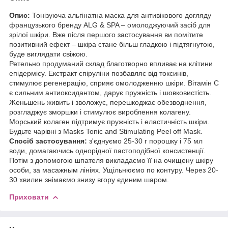
Опис:
Тонізуюча альгінатна маска для антивікового догляду
французького бренду ALG & SPA – омолоджуючий засіб для
зрілої шкіри. Вже після першого застосування ви помітите
позитивний ефект – шкіра стане більш гладкою і підтягнутою,
буде виглядати свіжою.
Ретельно продуманий склад благотворно впливає на клітини
епідермісу. Екстракт спіруліни позбавляє від токсинів,
стимулює регенерацію, сприяє омолодженню шкіри. Вітамін С
є сильним антиоксидантом, дарує пружність і шовковистість.
Женьшень живить і зволожує, перешкоджає обезводнення,
розгладжує зморшки і стимулює вироблення колагену.
Морський колаген підтримує пружність і еластичність шкіри.
Будьте чарівні з Masks Tonic and Stimulating Peel off Mask.
Спосіб застосування:
з'єднуємо 25-30 г порошку і 75 мл
води, домагаючись однорідної пастоподібної консистенції.
Потім з допомогою шпателя викладаємо її на очищену шкіру
особи, за масажным лініях. Ущільнюємо по контуру. Через 20-
30 хвилин знімаємо знизу вгору єдиним шаром.
Приховати