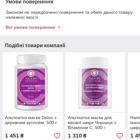
Умови повернення
Законом не передбачено повернення та обмін даного товару
належної якості
Всі умови повернення
Подібні товари компанії
Альгінатна маска Detox з
Альгінатна маска для
Напі
деревним вугіллям, 500 г
вікової шкіри Чорниця з
маск
Вітаміном С, 500 г
шкір
золо
1 451
1 310
1 4
₴
₴