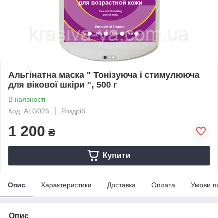
Альгінатна маска " Тонізуюча і стимулююча
для вікової шкіри ", 500 г
В наявності
Код: ALG026
Роздріб
1 200
₴
Купити
Опис
Характеристики
Доставка
Оплата
Умови п
Опис