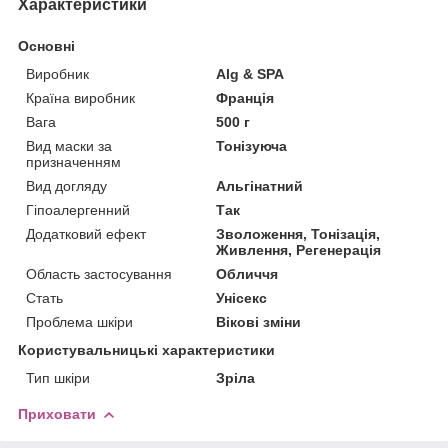
Характеристики
Основні
Виробник
Alg & SPA
Країна виробник
Франція
Вага
500 г
Вид маски за
Тонізуюча
призначенням
Вид догляду
Альгінатний
Гіпоалергенний
Так
Додатковий ефект
Зволоження, Тонізація,
Живлення, Регенерація
Область застосування
Обличчя
Стать
Унісекс
Проблема шкіри
Вікові зміни
Користувальницькі характеристики
Тип шкіри
Зріла
Приховати