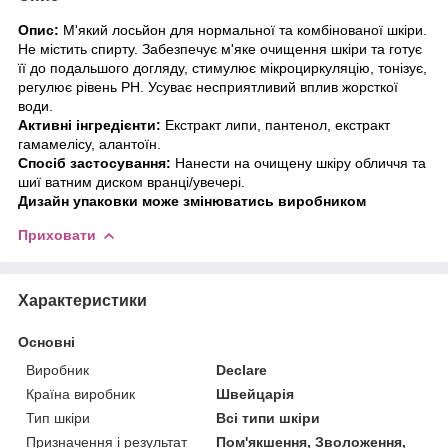
Опис:
М'який лосьйон для нормальної та комбінованої шкіри.
Не містить спирту. Забезпечує м'яке очищення шкіри та готує
її до подальшого догляду, стимулює мікроциркуляцію, тонізує,
регулює рівень РН. Усуває несприятливий вплив жорсткої
води.
Активні інгредієнти:
Екстракт липи, пантенол, екстракт
гамамелісу, алантоїн.
Спосіб застосування:
Нанести на очищену шкіру обличчя та
шиї ватним диском вранці/увечері.
Дизайн упаковки може змінюватись виробником
Приховати
Характеристики
Основні
Виробник
Declare
Країна виробник
Швейцарія
Тип шкіри
Всі типи шкіри
Призначення і результат
Пом'якшення, Зволоження,