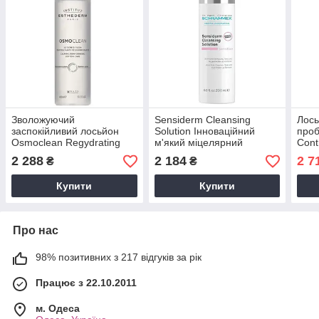
Зволожуючий
Sensiderm Cleansing
Лось
заспокійливий лосьйон
Solution Інноваційний
проб
Osmoclean Regydrating
м'який міцелярний
Cont
Lotion Care, 400 мл
лосьйон для чутливої
2 288
2 184
2 7
₴
₴
шкіри "3в1", 200 мл
Купити
Купити
Про нас
98% позитивних з 217 відгуків за рік
Працює з 22.10.2011
м. Одеса