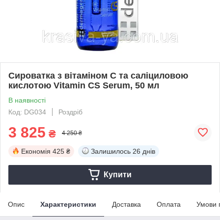
Сироватка з вітаміном С та саліциловою
кислотою Vitamin CS Serum, 50 мл
В наявності
Код: DG034
Роздріб
3 825
₴
4 250 ₴
Економія
425 ₴
Залишилось
26 днів
Купити
Опис
Характеристики
Доставка
Оплата
Умови 