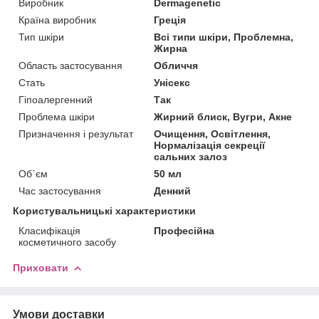
Виробник
Dermagenetic
Країна виробник
Греція
Тип шкіри
Всі типи шкіри, Проблемна,
Жирна
Область застосування
Обличчя
Стать
Унісекс
Гіпоалергенний
Так
Проблема шкіри
Жирний блиск, Вугри, Акне
Призначення і результат
Очищення, Освітлення,
Нормалізація секреції
сальних залоз
Об`єм
50 мл
Час застосування
Денний
Користувальницькі характеристики
Класифікація
Професійна
косметичного засобу
Приховати
Умови доставки