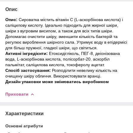
Опис
Опис:
Сироватка містить вітамін С (L-аскорбінова кислота) і
саліцилову кислоту. Ідеально підходить для жирної шкіри,
шкіри з вугровим висипом, а також для всіх типів шкіри.
Допомагає очистити шкіру, зменшити кількість бактерій та
регулює вироблення шкірного сала. Утримує воду в епідермісі
для більш пружної, гладкої шкіри, що світиться.
Активні інгредієнти:
Етоксидігліколь, ПЕГ-8, деіонізована
вода, L-аскорбінова кислота, полісорбат-20. аскорбіл
пальмітат, саліцилова кислота, токоферолу ацетат.
Спосіб застосування:
Розподілити невелику кількість на
очищену шкіру обличчя. Використовувати вранці.
Дизайн упаковки може змінюватись виробником
Приховати
Характеристики
Основні атрибути