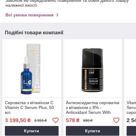
Законом не передбачено повернення та обмін даного товару
належної якості
Всі умови повернення
Подібні товари компанії
Сироватка з вітаміном С
Антиоксидантна сироватка
Vita
Vitamin C Serum Plus, 50
з вітаміном с 8% -
Seru
мл
Antioxidant Serum With
сиро
Vitamin C 8%, 30 мл
10 ш
3 199,50
578
2 5
₴
₴
3 555 ₴
680 ₴
Купити
Купити