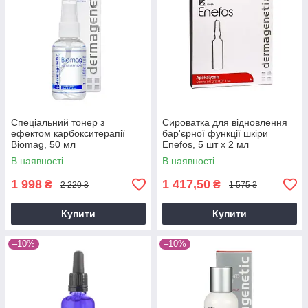
Спеціальний тонер з
Сироватка для відновлення
ефектом карбокситерапії
бар'єрної функції шкіри
Biomag, 50 мл
Enefos, 5 шт х 2 мл
В наявності
В наявності
1 998
1 417,50
₴
₴
2 220 ₴
1 575 ₴
Купити
Купити
–10%
–10%