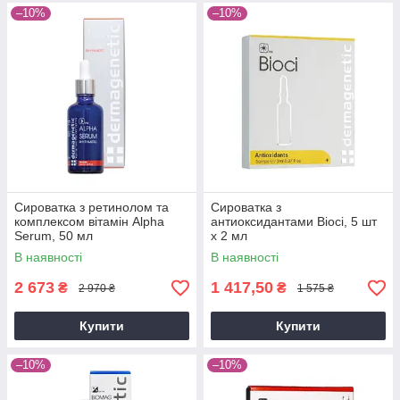
–10%
–10%
Сироватка з ретинолом та
Сироватка з
комплексом вітамін Alpha
антиоксидантами Bioci, 5 шт
Serum, 50 мл
х 2 мл
В наявності
В наявності
2 673
1 417,50
₴
₴
2 970 ₴
1 575 ₴
Купити
Купити
–10%
–10%