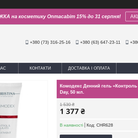
КА на косметику Onmacabim 15% до 31 серпня!
АК
+380 (73) 316-25-16
+380 (63) 647-23-11
+38
НАС
КОНТАКТИ
ДОСТАВКА І ОПЛАТА
Комодекс Денний гель «Контроль і 
Day, 50 мл.
1 530 ₴
1 377 ₴
В наявності
Код:
CHR628