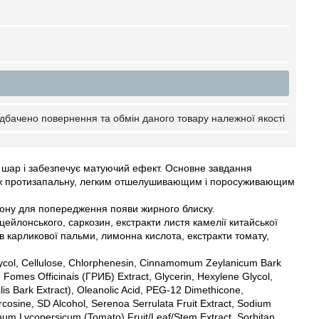
дбачено повернення та обмін даного товару належної якості
ий шар і забезпечує матуючий ефект. Основне завдання
акож протизапальну, легким отшелушивающим і поросуживающим
зону для попередження появи жирного блиску.
цейлонського, саркозин, екстракти листя камелії китайської
ів карликової пальми, лимонна кислота, екстракти томату,
 Glycol, Cellulose, Chlorphenesin, Cinnamomum Zeylanicum Bark
l, Fomes Officinais (ГРИБ) Extract, Glycerin, Hexylene Glycol,
alis Bark Extract), Oleanolic Acid, PEG-12 Dimethicone,
rcosine, SD Alcohol, Serenoa Serrulata Fruit Extract, Sodium
num Lycopersicum (Tomato) Fruit/Leaf/Stem Extract, Sorbitan