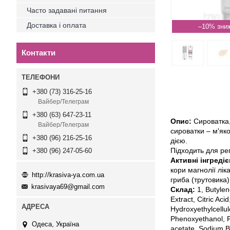
Часто задавані питання
Доставка і оплата
–10%
Контакти
+380 (73) 316-25-16
Вайбер/Телеграм
+380 (63) 647-23-11
Опис:
Сироватка,
Вайбер/Телеграм
сироватки – м'як
+380 (96) 216-25-16
дією.
Підходить для ре
+380 (96) 247-05-60
Активні інгреді
кори магнолії лік
http://krasiva-ya.com.ua
гриба (трутовика
krasivaya69@gmail.com
Склад:
1, Butyle
Extract, Citric Ac
Hydroxyethylcellul
Phenoxyethanol, Po
Одеса, Україна
acetate, Sodium B