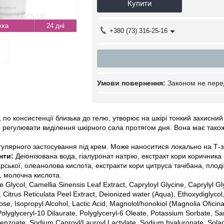
Купити
24 дні
+380 (73) 316-25-16
Законом не пере
 по консистенції близька до гелю, утворює на шкірі тонкий захисн
о регулювати виділення шкірного сала протягом дня. Вона має т
гулярного застосування під крем. Може наноситися локально на Т-
єнти:
Деіонізована вода, гіалуронат натрію, екстракт кори коричника 
арської, олеанолова кислота, екстракти кори цитруса тачібана, плод
), молочна кислота.
ne Glycol, Camellia Sinensis Leaf Extract, Capryloyl Glycine, Caprylyl
id, Citrus Reticulata Peel Extract, Deionized water (Aqua), Ethoxydiglyco
ose, Isopropyl Alcohol, Lactic Acid, Magnolol/honokiol (Magnolia Oficin
lyglyceryl-10 Dilaurate, Polyglyceryl-6 Oleate, Potassium Sorbate, Sa
enzoate, Sodium Caproyl/Lauroyl Lactylate, Sodium hyaluronate, Sola