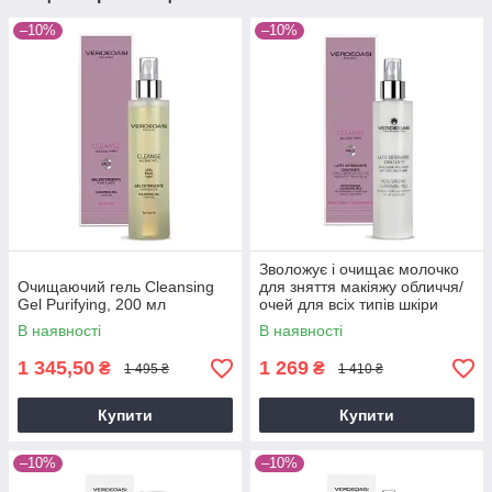
–10%
–10%
Зволожує і очищає молочко
Очищаючий гель Cleansing
для зняття макіяжу обличчя/
Gel Purifying, 200 мл
очей для всіх типів шкіри
Cleansing Milk Make-Up, 200
В наявності
В наявності
мл
1 345,50
1 269
₴
₴
1 495 ₴
1 410 ₴
Купити
Купити
–10%
–10%