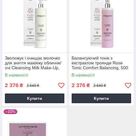
Зволожує і очищає молочко
Балансуючий тонік з
для зняття макіяжу обличчя/
екстрактом троянди Rose
очі Cleansing Milk Make-Up,
Tonic Comfort Balancing, 500
500 мл
мл
В наявності
В наявності
2 376
2 376
₴
₴
2 640 ₴
2 640 ₴
Купити
Купити
–10%