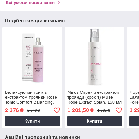
Всі умови повернення
Подібні товари компанії
Балансуючий тонік з
Мьюз Спрей з екстрактом
Фор
екстрактом троянди Rose
троянди (крок 4) Muse
Бала
Tonic Comfort Balancing,
Rose Extract Splah, 150 мл
Fore
500 мл
Tone
2 376
1 201,50
1 2
₴
₴
2 640 ₴
1 335 ₴
Купити
Купити
Акційні пропозиції та новинки