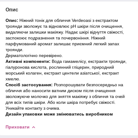
Опис
Опис:
Ніжний тонік для обличчя Verdeoasi з екстрактом
троянди зволожує та відновлює рН шкіри після очищення,
видаляючи залишки макіяжу. Надає шкірі відчуття свіжості,
заспокоює подразнення та почервоніння. Ніжний
парфумований аромат залишає приємний легкий запах
троянди.
Дерматологічно перевірено.
Активні компоненти:
Вода гамамелісу, екстракти троянди,
гіалуронова кислота, рослинний гліцерин, природний
морський колаген, екстракт центели азіатської, екстракт
хмелю.
Спосіб застосування:
Розпорошувати безпосередньо на
обличчя або наносити ватним диском після очищення
зволожуюче молочко для зняття макіяжу з обличчя та очей
для всіх типів шкіри. Або коли шкіра потребує свіжості.
Уникайте контакту з очима.
Дизайн упаковки може змінюватись виробником
Приховати