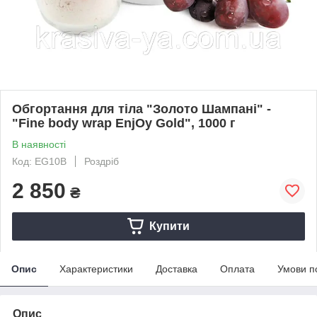
Обгортання для тіла "Золото Шампані" -
"Fine body wrap EnjOy Gold", 1000 г
В наявності
Код: EG10B
Роздріб
2 850
₴
Купити
Опис
Характеристики
Доставка
Оплата
Умови п
Опис