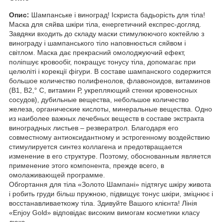
Опис:
Шампанське і виноград! Іскриста бадьорість для тіла!
Маска для сяйва шкіри тіла, енергетичний експрес-догляд.
Завдяки входить до складу маски стимулюючого коктейлю з
винограду і шампанського тіло наповнюється сяйвом і
світлом. Маска дає прекрасний омолоджуючий ефект,
поліпшує кровообіг, покращує тонусу тіла, допомагає при
целюліті і корекції фігури. В составе шампанского содержится
большое количество полифенолов, флавоноидов, витаминов
(В1, В2,° C, витамин Р, укрепляющий стенки кровеносных
сосудов), дубильные вещества, небольшое количество
железа, органические кислоты, минеральные вещества. Одно
из наиболее важных лечебных веществ в составе экстракта
виноградных листьев – резвератрол. Благодаря его
совместному антиоксидантному и эстрогенному воздействию
стимулируется синтез коллагена и предотвращается
изменение в его структуре. Поэтому, обоснованным является
применение этого компонента, прежде всего, в
омолаживающей программе.
Обгортання для тіла «Золото Шампані» підтягує шкіру живота
і робить груди більш пружною, підвищує тонус шкіри, зміцнює і
восстанавливаеткожу тіла. Здивуйте Вашого клієнта! Лінія
«Enjoy Gold» відповідає високим вимогам косметики класу
люкс.