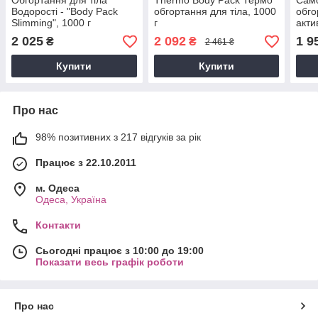
Обгортання для тіла
Thermo Body Pack Термо
Сам
Водорості - "Body Pack
обгортання для тіла, 1000
обго
Slimming", 1000 г
г
акти
- "H
2 025
2 092
1 9
₴
₴
2 461 ₴
Mari
Купити
Купити
Про нас
98% позитивних з 217 відгуків за рік
Працює з 22.10.2011
м. Одеса
Одеса, Україна
Контакти
Сьогодні працює з 10:00 до 19:00
Показати весь графік роботи
Про нас