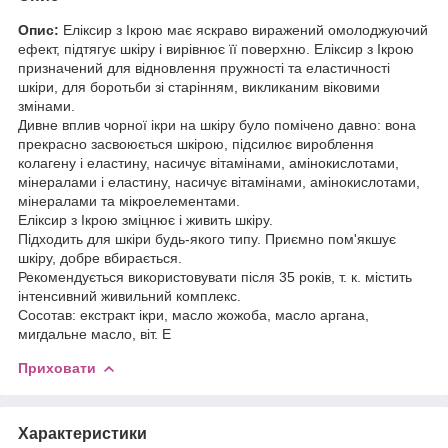
Опис:
Еліксир з Ікрою має яскраво виражений омолоджуючий
ефект, підтягує шкіру і вирівнює її поверхню. Еліксир з Ікрою
призначений для відновлення пружності та еластичності
шкіри, для боротьби зі старінням, викликаним віковими
змінами.
Дивне вплив чорної ікри на шкіру було помічено давно: вона
прекрасно засвоюється шкірою, підсилює вироблення
колагену і еластину, насичує вітамінами, амінокислотами,
мінералами і еластину, насичує вітамінами, амінокислотами,
мінералами та мікроелементами.
Еліксир з Ікрою зміцнює і живить шкіру.
Підходить для шкіри будь-якого типу. Приємно пом'якшує
шкіру, добре вбирається.
Рекомендується використовувати після 35 років, т. к. містить
інтенсивний живильний комплекс.
Сосотав: екстракт ікри, масло жожоба, масло аргана,
мигдальне масло, віт. Е
Приховати
Характеристики