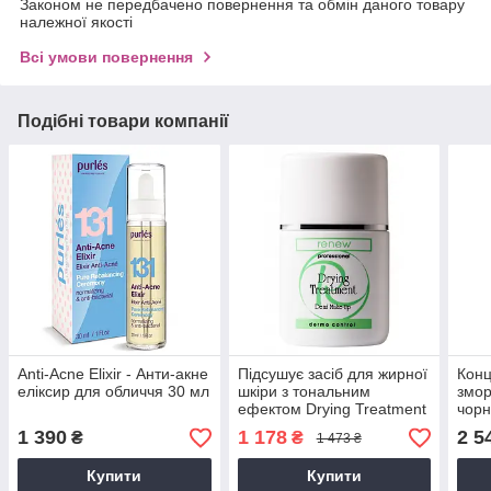
Законом не передбачено повернення та обмін даного товару
належної якості
Всі умови повернення
Подібні товари компанії
Anti-Acne Elixir - Анти-акне
Підсушує засіб для жирної
Конц
еліксир для обличчя 30 мл
шкіри з тональним
змор
ефектом Drying Treatment
чорн
With Make-up, 30 мл
Perf
1 390
1 178
2 5
₴
₴
1 473 ₴
Ampo
Купити
Купити