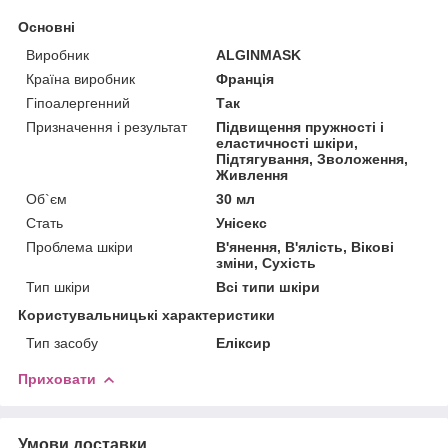
Основні
Виробник
ALGINMASK
Країна виробник
Франція
Гіпоалергенний
Так
Призначення і результат
Підвищення пружності і
еластичності шкіри,
Підтягування, Зволоження,
Живлення
Об`єм
30 мл
Стать
Унісекс
Проблема шкіри
В'янення, В'ялість, Вікові
зміни, Сухість
Тип шкіри
Всі типи шкіри
Користувальницькі характеристики
Тип засобу
Еліксир
Приховати
Умови доставки