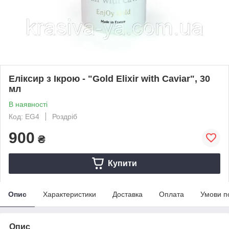
Еліксир з Ікрою - "Gold Elixir with Caviar", 30
мл
В наявності
Код: EG4
Роздріб
900
₴
Купити
Опис
Характеристики
Доставка
Оплата
Умови п
Опис