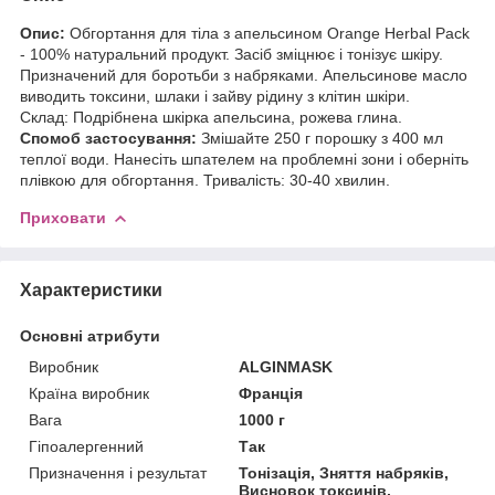
Опис:
Обгортання для тіла з апельсином Orange Herbal Pack
- 100% натуральний продукт. Засіб зміцнює і тонізує шкіру.
Призначений для боротьби з набряками. Апельсинове масло
виводить токсини, шлаки і зайву рідину з клітин шкіри.
Склад: Подрібнена шкірка апельсина, рожева глина.
Спомоб застосування:
Змішайте 250 г порошку з 400 мл
теплої води. Нанесіть шпателем на проблемні зони і оберніть
плівкою для обгортання. Тривалість: 30-40 хвилин.
Приховати
Характеристики
Основні атрибути
Виробник
ALGINMASK
Країна виробник
Франція
Вага
1000 г
Гіпоалергенний
Так
Призначення і результат
Тонізація, Зняття набряків,
Висновок токсинів,