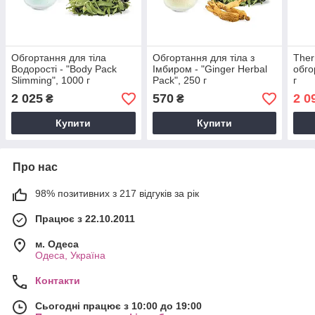
Обгортання для тіла
Обгортання для тіла з
Ther
Водорості - "Body Pack
Імбиром - "Ginger Herbal
обго
Slimming", 1000 г
Pack", 250 г
г
2 025
570
2 0
₴
₴
Купити
Купити
Про нас
98% позитивних з 217 відгуків за рік
Працює з 22.10.2011
м. Одеса
Одеса, Україна
Контакти
Сьогодні працює з 10:00 до 19:00