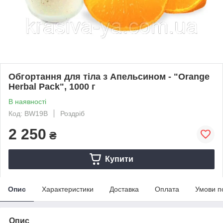
Обгортання для тіла з Апельсином - "Orange
Herbal Pack", 1000 г
В наявності
Код: BW19B
Роздріб
2 250
₴
Купити
Опис
Характеристики
Доставка
Оплата
Умови п
Опис