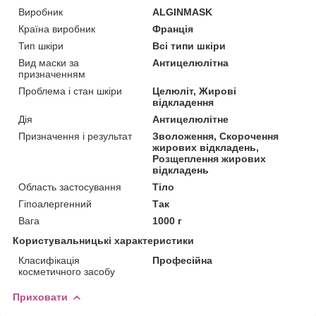
Виробник
ALGINMASK
Країна виробник
Франція
Тип шкіри
Всі типи шкіри
Вид маски за
Антицелюлітна
призначенням
Проблема і стан шкіри
Целюліт, Жирові
відкладення
Дія
Антицелюлітне
Призначення і результат
Зволоження, Скорочення
жирових відкладень,
Розщеплення жирових
відкладень
Область застосування
Тіло
Гіпоалергенний
Так
Вага
1000 г
Користувальницькі характеристики
Класифікація
Професійна
косметичного засобу
Приховати