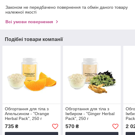
Законом не передбачено повернення та обмін даного товару
належної якості
Всі умови повернення
Подібні товари компанії
Обгортання для тіла з
Обгортання для тіла з
Обго
Апельсином - "Orange
Імбиром - "Ginger Herbal
Імби
Herbal Pack", 250 г
Pack", 250 г
Pack
735
570
2 0
₴
₴