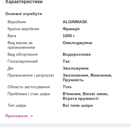
Характеристики
Основні атрибути
Виробник
ALGINMASK
Країна виробник
Франція
Вага
1000 г
Вид маски за
Омолоджуюча
призначенням
Вид обгортання
Водорослеве
Гіпоалергенний
Так
Дія
Зволожуюче
Призначення і результат
Зволоження, Живлення,
Пружність
Область застосування
Тіло
Проблема і стан шкіри
В'янення, Вікові зміни,
Втрата пружності
Тип шкіри
Всі типи шкіри
Приховати