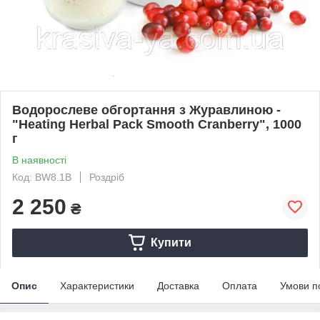
Водорослеве обгортання з Журавлиною -
"Heating Herbal Pack Smooth Cranberry", 1000
г
В наявності
Код: BW8.1B
Роздріб
2 250
₴
Купити
Опис
Характеристики
Доставка
Оплата
Умови п