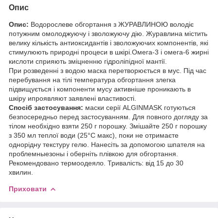
Опис
Опис:
Водорослеве обгортання з ЖУРАВЛИНОЮ володіє
потужним омолоджуючу і зволожуючу дію. Журавлина містить
велику кількість антиоксидантів і зволожуючих компонентів, які
стимулюють природні процеси в шкірі.Омега-3 і омега-6 жирні
кислоти сприяють зміцненню гідроліпідної мантії.
При розведенні з водою маска перетворюється в мус. Під час
перебування на тілі температура обгортання злегка
підвищується і компоненти мусу активніше проникають в
шкіру ипроявляют заявлені властивості.
Спосіб застосування:
маски серії ALGINMASK готуються
безпосередньо перед застосуванням. Для повного догляду за
тілом необхідно взяти 250 г порошку. Змішайте 250 г порошку
з 350 мл теплої води (25°C макс), поки не отримаєте
однорідну текстуру гелю. Нанесіть за допомогою шпателя на
проблемныезоны і оберніть плівкою для обгортання.
Рекомендовано термоодеяло. Тривалість: від 15 до 30
хвилин.
Приховати