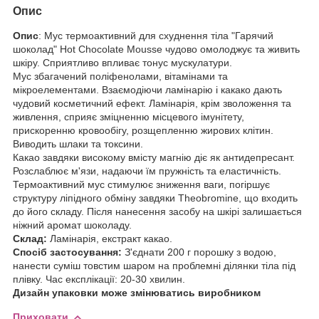
Опис
Опис
: Мус термоактивний для схуднення тіла "Гарячий
шоколад" Hot Chocolate Mousse чудово омолоджує та живить
шкіру. Сприятливо впливає тонус мускулатури.
Мус збагачений поліфенолами, вітамінами та
мікроелементами. Взаємодіючи ламінарію і какако дають
чудовий косметичний ефект. Ламінарія, крім зволоження та
живлення, сприяє зміцненню місцевого імунітету,
прискоренню кровообігу, розщепленню жирових клітин.
Виводить шлаки та токсини.
Какао завдяки високому вмісту магнію діє як антидепресант.
Розслаблює м'язи, надаючи їм пружність та еластичність.
Термоактивний мус стимулює зниження ваги, погіршує
структуру ліпідного обміну завдяки Theobromine, що входить
до його складу. Після нанесення засобу на шкірі залишається
ніжний аромат шоколаду.
Склад:
Ламінарія, екстракт какао.
Спосіб застосування:
З'єднати 200 г порошку з водою,
нанести суміш товстим шаром на проблемні ділянки тіла під
плівку. Час експлікації: 20-30 хвилин.
Дизайн упаковки може змінюватись виробником
Приховати