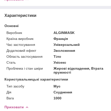
Характеристики
Основні
Виробник
ALGINMASK
Країна виробник
Франція
Час застосування
Універсальний
Додатковий ефект
Зволоження
Область застосування
Тіло
Стать
Унісекс
Проблема і стан шкіри
Жирові відкладення, Втрата
пружності
Користувальницькі характеристики
Тип засобу
Мус
Дія
Схуднення
Вага
1000
Приховати