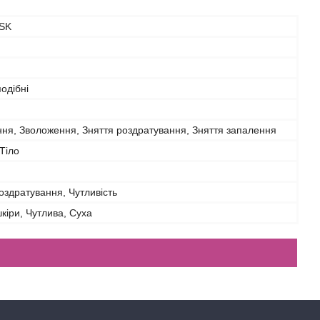
SK
одібні
ня, Зволоження, Зняття роздратування, Зняття запалення
Тіло
Роздратування, Чутливість
шкіри, Чутлива, Суха