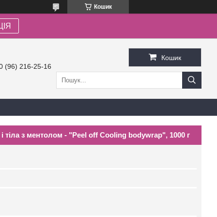
Кошик
ЦІЯ
Кошик
0 (96) 216-25-16
іла з ментолом - "Peel off Cooling bodywrap", 1000 г