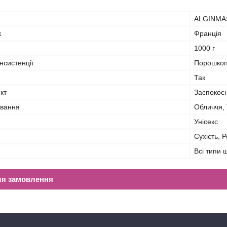
ALGINMA
к
Франція
1000 г
нсистенції
Порошкоп
Так
кт
Заспокоєн
ування
Обличчя, 
Унісекс
Сухість, 
Всі типи 
ля замовлення