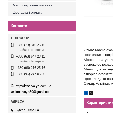
Часто задавані питання
Доставка і оплата
Контакти
+380 (73) 316-25-16
Опис:
Маска охол
Вайбер/Телеграм
пов'язаних з нагр
+380 (63) 647-23-11
Ментол –натураль
Вайбер/Телеграм
заспокоює роздра
+380 (96) 216-25-16
Ментол діє як ві
створює ефект те
+380 (96) 247-05-60
прохолоди та свіж
Склад: Альгінат, 
http://krasiva-ya.com.ua
krasivaya69@gmail.com
Характеристи
Одеса, Україна