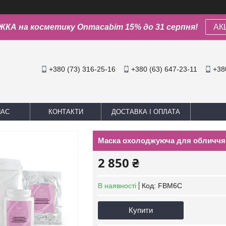
КА на косметику Onmacabim 15% до 31 серпня!
АК
+380 (73) 316-25-16
+380 (63) 647-23-11
+38
НАС
КОНТАКТИ
ДОСТАВКА І ОПЛАТА
Маска охолоджуюча для обличчя і т
2 850 ₴
В наявності
Код:
FBM6C
Купити