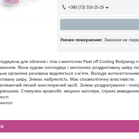
+380 (73) 316-25-16
Законом не пере
оджуюча для обличчя і тіла з ментолом Peel off Cooling Bodywrap 
іванням. Вона чудово охолоджує і заспокоює роздратовану шкіру після
не органічне речовина виділяється з м'яти. Володіє антисептични
товану шкіру. Знімає набряклість. Має спазмолітичну властивістю.
дволікаючий легкий анестезуючий засіб. Знімає роздратування і тон
рмошока. Стимулює кровообіг, зміцнює капіляри, сприяє виведенню ж
ості.
ментол
ки