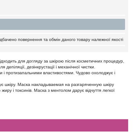
дбачено повернення та обмін даного товару належної якості
підходить для догляду за шкірою після косметичних процедур,
 депіляції, дезінкрустації і механічної чистки.
ми і протизапальними властивостями. Чудово охолоджує і
ізує шкіру. Маска накладываемая на разгаряченную шкіру
иру і токсинів. Маска з ментолом дарує відчуття легкої