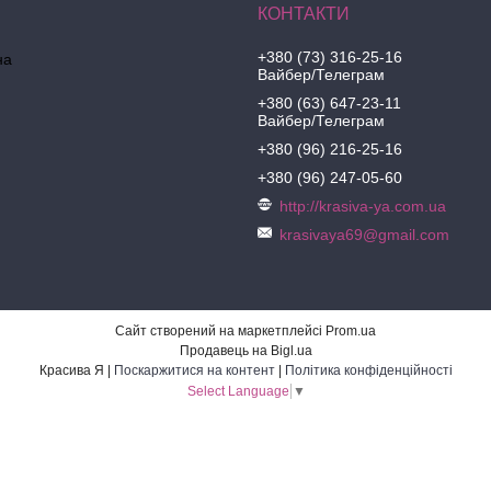
+380 (73) 316-25-16
на
Вайбер/Телеграм
+380 (63) 647-23-11
Вайбер/Телеграм
+380 (96) 216-25-16
+380 (96) 247-05-60
http://krasiva-ya.com.ua
krasivaya69@gmail.com
Сайт створений на маркетплейсі
Prom.ua
Продавець на Bigl.ua
Красива Я |
Поскаржитися на контент
|
Політика конфіденційності
Select Language
▼