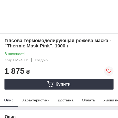
Гіпсова термомоделирующая рожева маска -
"Thermic Mask Pink", 1000 г
В наявності
Код: FM24.1B
Роздріб
1 875
₴
Купити
Опис
Характеристики
Доставка
Оплата
Умови п
Опис