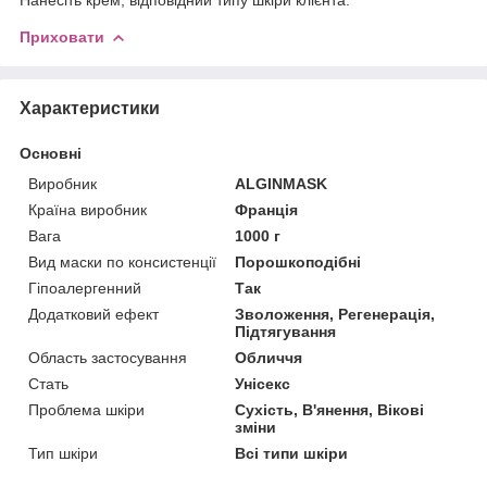
Приховати
Характеристики
Основні
Виробник
ALGINMASK
Країна виробник
Франція
Вага
1000 г
Вид маски по консистенції
Порошкоподібні
Гіпоалергенний
Так
Додатковий ефект
Зволоження, Регенерація,
Підтягування
Область застосування
Обличчя
Стать
Унісекс
Проблема шкіри
Сухість, В'янення, Вікові
зміни
Тип шкіри
Всі типи шкіри