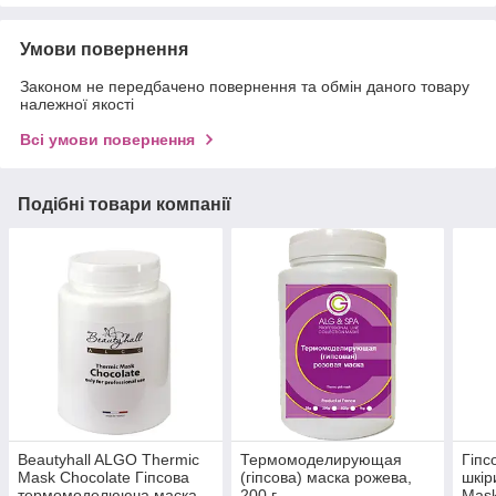
Умови повернення
Законом не передбачено повернення та обмін даного товару
належної якості
Всі умови повернення
Подібні товари компанії
Beautyhall ALGO Thermic
Термомоделирующая
Гіпс
Mask Chocolate Гіпсова
(гіпсова) маска рожева,
шкір
термомоделююча маска
200 г
Mask