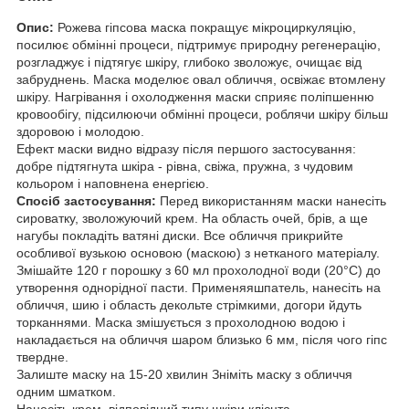
Опис:
Рожева гіпсова маска покращує мікроциркуляцію,
посилює обмінні процеси, підтримує природну регенерацію,
розгладжує і підтягує шкіру, глибоко зволожує, очищає від
забруднень. Маска моделює овал обличчя, освіжає втомлену
шкіру. Нагрівання і охолодження маски сприяє поліпшенню
кровообігу, підсилюючи обмінні процеси, роблячи шкіру більш
здоровою і молодою.
Ефект маски видно відразу після першого застосування:
добре підтягнута шкіра - рівна, свіжа, пружна, з чудовим
кольором і наповнена енергією.
Спосіб застосування:
Перед використанням маски нанесіть
сироватку, зволожуючий крем. На область очей, брів, а ще
нагубы покладіть ватяні диски. Все обличчя прикрийте
особливої вузькою основою (маскою) з нетканого матеріалу.
Змішайте 120 г порошку з 60 мл прохолодної води (20°С) до
утворення однорідної пасти. Применяяшпатель, нанесіть на
обличчя, шию і область декольте стрімкими, догори йдуть
торканнями. Маска змішується з прохолодною водою і
накладається на обличчя шаром близько 6 мм, після чого гіпс
твердне.
Залиште маску на 15-20 хвилин Зніміть маску з обличчя
одним шматком.
Нанесіть крем, відповідний типу шкіри клієнта.