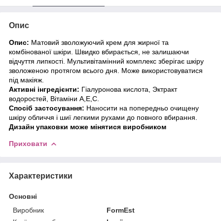
Опис
Опис:
Матовий зволожуючий крем для жирної та
комбінованої шкіри. Швидко вбирається, не залишаючи
відчуття липкості. Мультивітамінний комплекс зберігає шкіру
зволоженою протягом всього дня. Може використовуватися
під макіяж.
Активні інгредієнти:
Гіалуронова кислота, Эктракт
водоростей, Вітаміни А,Е,С.
Спосіб застосування:
Наносити на попередньо очищену
шкіру обличчя і шиї легкими рухами до повного вбирання.
Дизайн упаковки може мінятися виробником
Приховати
Характеристики
Основні
Виробник
FormEst