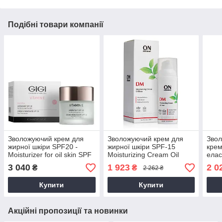
Подібні товари компанії
Зволожуючий крем для
Зволожуючий крем для
Зво
жирної шкіри SPF20 -
жирної шкіри SPF-15
крем
Moisturizer for oil skin SPF
Moisturizing Cream Oil
ела
20, 50 мл
Free Spf-15, 50 мл
Mois
3 040
1 923
2 0
₴
₴
2 262 ₴
250 
Купити
Купити
Акційні пропозиції та новинки