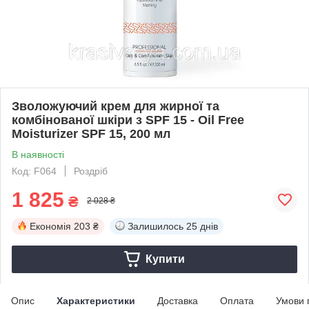
Зволожуючий крем для жирної та
комбінованої шкіри з SPF 15 - Oil Free
Moisturizer SPF 15, 200 мл
В наявності
Код: F064
Роздріб
1 825
₴
2 028 ₴
Економія
203 ₴
Залишилось
25 днів
Купити
Опис
Характеристики
Доставка
Оплата
Умови 