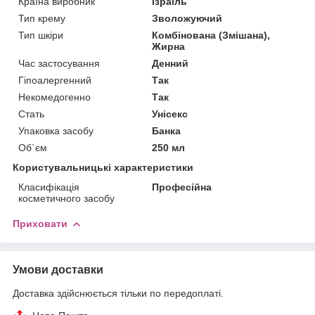
Країна виробник
Ізраїль
Тип крему
Зволожуючий
Тип шкіри
Комбінована (Змішана),
Жирна
Час застосування
Денний
Гіпоалергенний
Так
Некомедогенно
Так
Стать
Унісекс
Упаковка засобу
Банка
Об`єм
250 мл
Користувальницькі характеристики
Класифікація
Професійна
косметичного засобу
Приховати
Умови доставки
Доставка здійснюється тільки по передоплаті.