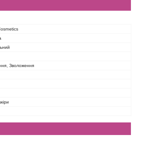
Cosmetics
а
льний
ання, Зволоження
шкіри