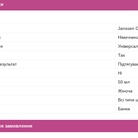
ки
Janssen 
к
Німеччин
ня
Універса
Так
езультат
Підтягув
Ні
50 мл
Жіноча
Всі типи 
Банка
ля замовлення