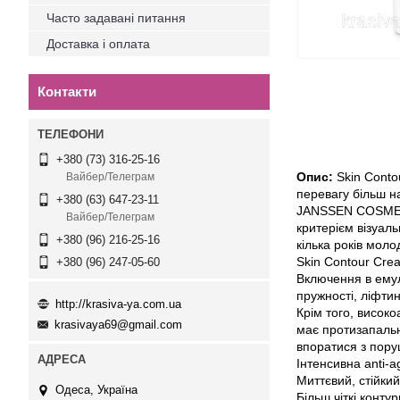
Часто задавані питання
Доставка і оплата
Контакти
+380 (73) 316-25-16
Опис:
Skin Conto
Вайбер/Телеграм
перевагу більш на
+380 (63) 647-23-11
JANSSEN COSMETI
Вайбер/Телеграм
критерієм візуаль
+380 (96) 216-25-16
кілька років мол
Skin Contour Crea
+380 (96) 247-05-60
Включення в емул
пружності, ліфтин
http://krasiva-ya.com.ua
Крім того, висок
krasivaya69@gmail.com
має протизапальн
впоратися з пору
Інтенсивна anti-a
Миттєвий, стійкий
Одеса, Україна
Більш чіткі контур