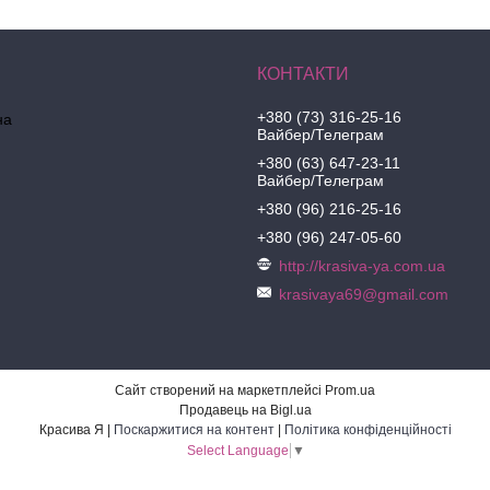
+380 (73) 316-25-16
на
Вайбер/Телеграм
+380 (63) 647-23-11
Вайбер/Телеграм
+380 (96) 216-25-16
+380 (96) 247-05-60
http://krasiva-ya.com.ua
krasivaya69@gmail.com
Сайт створений на маркетплейсі
Prom.ua
Продавець на Bigl.ua
Красива Я |
Поскаржитися на контент
|
Політика конфіденційності
Select Language
▼