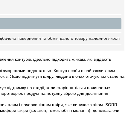
дбачено повернення та обмін даного товару належної якості
влення контурів, ідеально підходить жінкам, які віддають
і зморшками недостатньо. Контур особи є найважливішим
років. Якщо підтягнути шкіру, людина в очах оточуючих стане на
ує підтримку на стадії, коли старіння тільки починається.
* перетворює продукт на потужну зброю для досягнення
их плям і почервонінням шкіри, яке виникає з віком. SORR
ромофори шкіри (колаген, гемоглобін і меланін), допомагаючи