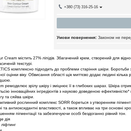
+380 (73) 316-25-16
Законом не пере
ur Cream містить 27% ліпідів. Збагачений крем, створений для відно
сиченій текстурі.
CS комплексно підходить до проблеми старіння шкіри. Боротьби з
ної оцінки віку. Обвисання області щік миттєво додає людині кілька 
одшою.
m ремоделює зрілу шкіру і зміцнює її в глибоких шарах. Шкіра отрим
ьсію інноваційних інгредієнтів з науково доведеною ефективністю
гу та сяйва шкіри.
оактивний рослинний комплекс SORR бореться з утворенням пігментн
і та антиоксидантні властивості, а також впливає на три основні х
шенням пігментації та забезпечуючи особі бездоганно рівний тон.
ge дія
 ліфтинг
и