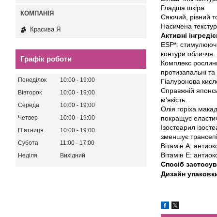
Гладша шкіра
Сяючий, рівний т
Насичена тексту
Красива Я
Активні інгредіє
ESP*: стимулюючі
контури обличчя.
Графік роботи
Комплекс рослинни
протизапальні та
Понеділок
10:00
19:00
Гіалуронова кисл
Справжній японсь
Вівторок
10:00
19:00
м'якість.
Середа
10:00
19:00
Олія горіха мака
покращує еластич
Четвер
10:00
19:00
Ізостеарил ізост
Пʼятниця
10:00
19:00
зменшує трансепі
Субота
11:00
17:00
Вітамін A: антио
Вітамін E: антио
Неділя
Вихідний
Спосіб застосув
Дизайн упаковк