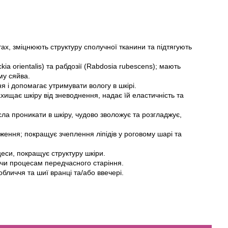
ах, зміцнюють структуру сполучної тканини та підтягують
ia orientalis) та рабдозії (Rabdosia rubescens); мають
му сяйва.
 і допомагає утримувати вологу в шкірі.
хищає шкіру від зневоднення, надає їй еластичність та
ла проникати в шкіру, чудово зволожує та розгладжує,
ження; покращує зчеплення ліпідів у роговому шарі та
еси, покращує структуру шкіри.
аючи процесам передчасного старіння.
личчя та шиї вранці та/або ввечері.