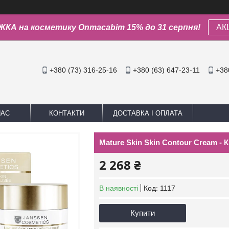
КА на косметику Onmacabim 15% до 31 серпня!
АК
+380 (73) 316-25-16
+380 (63) 647-23-11
+38
НАС
КОНТАКТИ
ДОСТАВКА І ОПЛАТА
Mature Skin Skin Contour Cream -
2 268 ₴
В наявності
Код:
1117
Купити