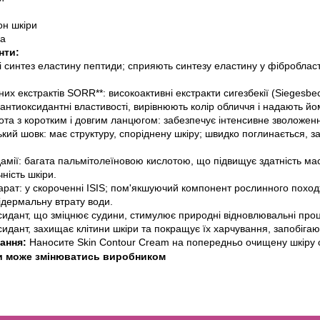
он шкіри
ра
нти:
 синтез еластину пептиди; сприяють синтезу еластину у фібробласт
х екстрактів SORR**: високоактивні екстракти сигезбекії (Siegesbeck
 антиоксидантні властивості, вирівнюють колір обличчя і надають йо
ота з коротким і довгим ланцюгом: забезпечує інтенсивне зволоження
кий шовк: має структуру, споріднену шкіру; швидко поглинається, за
дамії: багата пальмітолеїновою кислотою, що підвищує здатність мас
ність шкіри.
еарат: у скороченні ISIS; пом'якшуючий компонент рослинного поход
дермальну втрату води.
ксидант, що зміцнює судини, стимулює природні відновлювальні проц
ксидант, захищає клітини шкіри та покращує їх харчування, запобіг
ання:
Наносите Skin Contour Cream на попередньо очищену шкіру об
и може змінюватись виробником