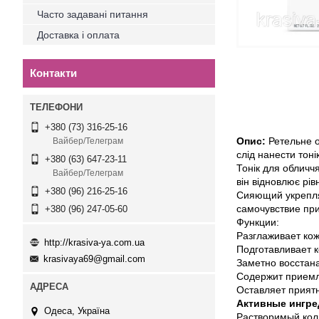
Часто задавані питання
Доставка і оплата
Контакти
+380 (73) 316-25-16
Опис:
Ретельне о
Вайбер/Телеграм
слід нанести тоні
+380 (63) 647-23-11
Тонік для обличч
Вайбер/Телеграм
він відновлює рів
+380 (96) 216-25-16
Сияющий укрепля
самочувствие при
+380 (96) 247-05-60
Функции:
Разглаживает кож
http://krasiva-ya.com.ua
Подготавливает 
krasivaya69@gmail.com
Заметно восстана
Содержит приемл
Оставляет прият
Активные ингре
Одеса, Україна
Растворимый колл