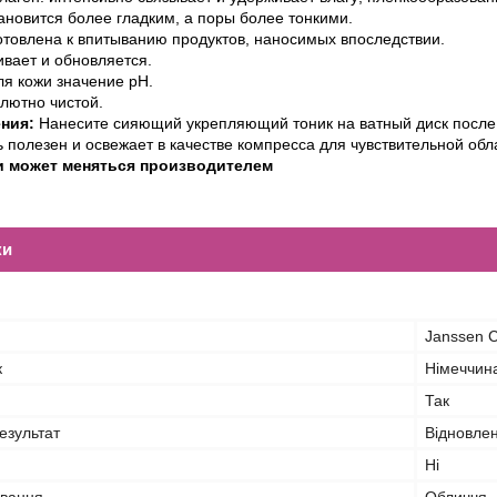
новится более гладким, а поры более тонкими.
отовлена к впитыванию продуктов, наносимых впоследствии.
вает и обновляется.
ля кожи значение pH.
лютно чистой.
ния:
Нанесите сияющий укрепляющий тоник на ватный диск после 
 полезен и освежает в качестве компресса для чувствительной обла
и может меняться производителем
ки
Janssen 
к
Німеччин
Так
езультат
Відновлен
Ні