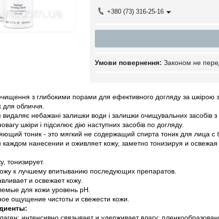
+380 (73) 316-25-16
Законом не пере
чищення з глибокими порами для ефективного догляду за шкірою за
к для обличчя.
я видаляє небажані залишки води і залишки очищувальних засобів з
новагу шкіри і підсилює дію наступних засобів по догляду.
ющий тоник - это мягкий не содержащий спирта тоник для лица с 
 каждом нанесении и оживляет кожу, заметно тонизируя и освежая 
у, тонизирует.
кожу к лучшему впитыванию последующих препаратов.
вливает и освежает кожу.
емые для кожи уровень рН.
ное ощущение чистоты и свежести кожи.
диенты:
аген: интенсивно связывает и удерживает влагу; пленкообразован