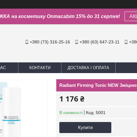
КА на косметику Onmacabim 15% до 31 серпня!
АК
+380 (73) 316-25-16
+380 (63) 647-23-11
+38
НАС
КОНТАКТИ
ДОСТАВКА І ОПЛАТА
Radiant Firming Tonic NEW Зміцню
1 176 ₴
В наявності
Код:
5001
Купити