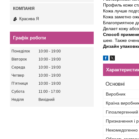
Профиль кожи ста
Кожа лучше подг
Кожа заметно ожи
Красива Я
Благоприятное д
Делает кожу абсо
Способ примене
Графік роботи
шею. Также очень
Дизайн упаковк
Понеділок
10:00
19:00
Вівторок
10:00
19:00
Середа
10:00
19:00
Характеристи
Четвер
10:00
19:00
Основні
Пʼятниця
10:00
19:00
Субота
11:00
17:00
Виробник
Неділя
Вихідний
Країна виробни
Гіпоалергенний
Призначення і р
Некомедогенно