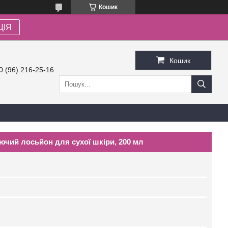
Кошик
ЦІЯ
Кошик
0 (96) 216-25-16
ючий лосьйон для сухої шкіри, 200 мл