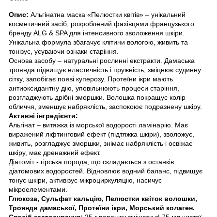
Опис:
Альгінатна маска «Пелюстки квітів» – унікальний
косметичний засіб, розроблений фахівцями французького
бренду ALG & SPA для інтенсивного зволоження шкіри.
Унікальна формула збагачує клітини вологою, живить та
тонізує, усуваючи ознаки старіння.
Основа засобу – натуральні рослинні екстракти. Дамаська
троянда підвищує еластичність і пружність, зміцнює судинну
сітку, запобігає появі куперозу. Протеїни ікри мають
антиоксидантну дію, уповільнюють процеси старіння,
розгладжують дрібні зморшки. Волошка покращує колір
обличчя, зменшує набряклість, заспокоює подразнену шкіру.
Активні інгредієнти:
Альгінат – витяжка із морської водорості ламінарію. Має
виражений ліфтинговий ефект (підтяжка шкіри), зволожує,
живить, розгладжує зморшки, знімає набряклість і освіжає
шкіру, має дренажний ефект.
Діатоміт - гірська порода, що складається з останків
діатомових водоростей. Відновлює водний баланс, підвищує
тонус шкіри, активізує мікроциркуляцію, насичує
мікроелементами.
Глюкоза, Сульфат кальцію, Пелюстки квіток волошки,
Троянди дамаської, Протеїни ікри, Морський колаген.
Спосіб застосування:
25 г порошку змішати з| 75 мл чистої