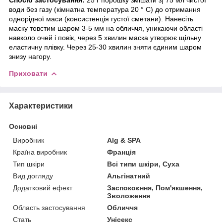
води без газу (кімнатна температура 20 ° C) до отримання
однорідної маси (консистенція густої сметани). Нанесіть
маску товстим шаром 3-5 мм на обличчя, уникаючи області
навколо очей і повік, через 5 хвилин маска утворює щільну
еластичну плівку. Через 25-30 хвилин зняти єдиним шаром
знизу нагору.
Приховати
Характеристики
Основні
Виробник
Alg & SPA
Країна виробник
Франція
Тип шкіри
Всі типи шкіри, Суха
Вид догляду
Альгінатний
Додатковий ефект
Заспокоєння, Пом'якшення,
Зволоження
Область застосування
Обличчя
Стать
Унісекс