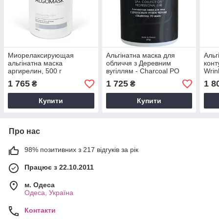
Миорелаксирующая
Альгінатна маска для
Альг
альгінатна маска
обличчя з Деревним
конту
аргирелин, 500 г
вугіллям - Charcoal PO
Wrin
Mask, 500 г
Cont
1 765
1 725
1 8
₴
₴
Купити
Купити
Про нас
98% позитивних з 217 відгуків за рік
Працює з 22.10.2011
м. Одеса
Одеса, Україна
Контакти