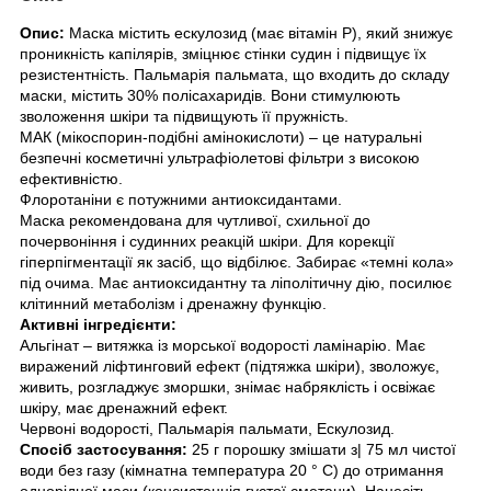
Опис:
Маска містить ескулозид (має вітамін Р), який знижує
проникність капілярів, зміцнює стінки судин і підвищує їх
резистентність. Пальмарія пальмата, що входить до складу
маски, містить 30% полісахаридів. Вони стимулюють
зволоження шкіри та підвищують її пружність.
МАК (мікоспорин-подібні амінокислоти) – це натуральні
безпечні косметичні ультрафіолетові фільтри з високою
ефективністю.
Флоротаніни є потужними антиоксидантами.
Маска рекомендована для чутливої, схильної до
почервоніння і судинних реакцій шкіри. Для корекції
гіперпігментації як засіб, що відбілює. Забирає «темні кола»
під очима. Має антиоксидантну та ліполітичну дію, посилює
клітинний метаболізм і дренажну функцію.
Активні інгредієнти:
Альгінат – витяжка із морської водорості ламінарію. Має
виражений ліфтинговий ефект (підтяжка шкіри), зволожує,
живить, розгладжує зморшки, знімає набряклість і освіжає
шкіру, має дренажний ефект.
Червоні водорості, Пальмарія пальмати, Ескулозид.
Спосіб застосування:
25 г порошку змішати з| 75 мл чистої
води без газу (кімнатна температура 20 ° C) до отримання
однорідної маси (консистенція густої сметани). Нанесіть