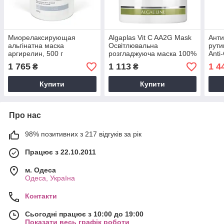
Миорелаксирующая
Algaplas Vit C AA2G Mask
Анти
альгінатна маска
Освітлювальна
рути
аргирелин, 500 г
розгладжуюча маска 100%
Anti
вітамін C, 500 мл
Ruti
1 765
1 113
1 4
₴
₴
Купити
Купити
Про нас
98% позитивних з 217 відгуків за рік
Працює з 22.10.2011
м. Одеса
Одеса, Україна
Контакти
Сьогодні працює з 10:00 до 19:00
Показати весь графік роботи