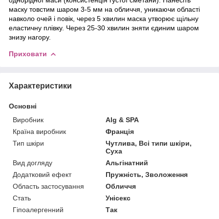
маску товстим шаром 3-5 мм на обличчя, уникаючи області
навколо очей і повік, через 5 хвилин маска утворює щільну
еластичну плівку. Через 25-30 хвилин зняти єдиним шаром
знизу нагору.
Приховати
Характеристики
Основні
Виробник
Alg & SPA
Країна виробник
Франція
Тип шкіри
Чутлива, Всі типи шкіри,
Суха
Вид догляду
Альгінатний
Додатковий ефект
Пружність, Зволоження
Область застосування
Обличчя
Стать
Унісекс
Гіпоалергенний
Так