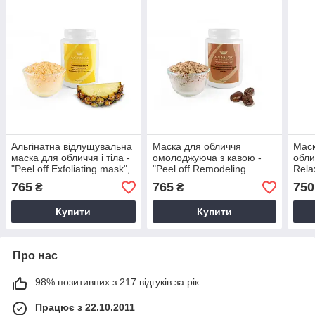
Альгінатна відлущувальна
Маска для обличчя
Маск
маска для обличчя і тіла -
омолоджуюча з кавою -
облич
"Peel off Exfoliating mask",
"Peel off Remodeling
Rela
200 м
Espresso mask", 200 г
765
765
750
₴
₴
Купити
Купити
Про нас
98% позитивних з 217 відгуків за рік
Працює з 22.10.2011