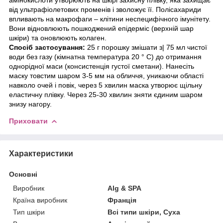
від ультрафіолетових променів і зволожує її. Полісахариди
впливають на макрофаги – клітини неспецифічного імунітету.
Вони відновлюють пошкоджений епідерміс (верхній шар
шкіри) та оновлюють колаген.
Спосіб застосування:
25 г порошку змішати з| 75 мл чистої
води без газу (кімнатна температура 20 ° C) до отримання
однорідної маси (консистенція густої сметани). Нанесіть
маску товстим шаром 3-5 мм на обличчя, уникаючи області
навколо очей і повік, через 5 хвилин маска утворює щільну
еластичну плівку. Через 25-30 хвилин зняти єдиним шаром
знизу нагору.
Приховати
Характеристики
Основні
Виробник
Alg & SPA
Країна виробник
Франція
Тип шкіри
Всі типи шкіри, Суха