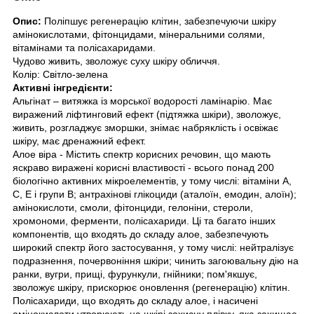
Опис:
Поліпшує регенерацію клітин, забезпечуючи шкіру
амінокислотами, фітонцидами, мінеральними солями,
вітамінами та полісахаридами.
Чудово живить, зволожує суху шкіру обличчя.
Колір: Світло-зелена
Активні інгредієнти:
Альгінат – витяжка із морської водорості ламінарію. Має
виражений ліфтинговий ефект (підтяжка шкіри), зволожує,
живить, розгладжує зморшки, знімає набряклість і освіжає
шкіру, має дренажний ефект.
Алое віра - Містить спектр корисних речовин, що мають
яскраво виражені корисні властивості - всього понад 200
біологічно активних мікроелементів, у тому числі: вітаміни А,
С, Е і групи В; антрахінові глікоциди (аталоїн, емодин, алоїн);
амінокислоти, смоли, фітонциди, гелоніни, стероли,
хромономи, ферменти, полісахариди. Ці та багато інших
компонентів, що входять до складу алое, забезпечують
широкий спектр його застосування, у тому числі: нейтралізує
подразнення, почервоніння шкіри; чинить загоювальну дію на
ранки, вугри, прищі, фурункули, гнійники; пом'якшує,
зволожує шкіру, прискорює оновлення (регенерацію) клітин.
Полісахариди, що входять до складу алое, і насичені
амінокислоти утворюють на шкірі захисну плівку, яка захищає