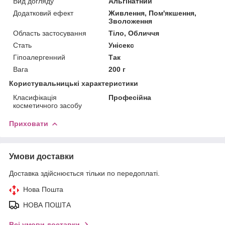
Вид догляду
Альгінатний
Додатковий ефект
Живлення, Пом'якшення,
Зволоження
Область застосування
Тіло, Обличчя
Стать
Унісекс
Гіпоалергенний
Так
Вага
200 г
Користувальницькі характеристики
Класифікація
Професійна
косметичного засобу
Приховати
Умови доставки
Доставка здійснюється тільки по передоплаті.
Нова Пошта
НОВА ПОШТА
Всі умови доставки