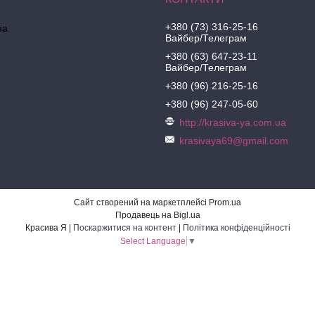
+380 (73) 316-25-16
на
Вайбер/Телеграм
+380 (63) 647-23-11
Вайбер/Телеграм
+380 (96) 216-25-16
+380 (96) 247-05-60
http://krasiva-ya.com.ua
krasivaya69@gmail.com
Сайт створений на маркетплейсі
Prom.ua
Продавець на Bigl.ua
Красива Я |
Поскаржитися на контент
|
Політика конфіденційності
Select Language
▼