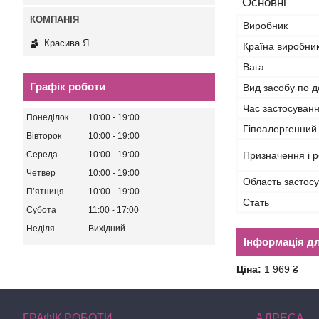
Основні
Виробник
Красива Я
Країна виробни
Вага
Графік роботи
Вид засобу по д
Час застосуван
Понеділок
10:00
19:00
Гіпоалергенний
Вівторок
10:00
19:00
Призначення і р
Середа
10:00
19:00
Четвер
10:00
19:00
Область застос
Пʼятниця
10:00
19:00
Стать
Субота
11:00
17:00
Неділя
Вихідний
Інформація д
Ціна:
1 969 ₴
ГРАФІК РОБОТИ