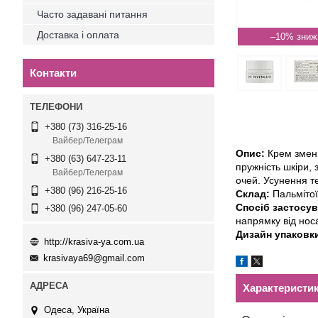
Часто задавані питання
Доставка і оплата
–10%
Контакти
+380 (73) 316-25-16
Вайбер/Телеграм
Опис:
Крем зменш
+380 (63) 647-23-11
пружність шкіри,
Вайбер/Телеграм
очей. Усунення те
+380 (96) 216-25-16
Склад:
Пальмітої
Спосіб застосув
+380 (96) 247-05-60
напрямку від носа
Дизайн упаковк
http://krasiva-ya.com.ua
krasivaya69@gmail.com
Характеристи
Одеса, Україна