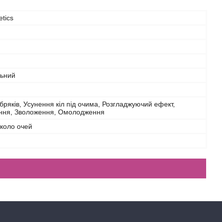
etics
льний
бряків, Усунення кіл під очима, Розгладжуючий ефект,
ання, Зволоження, Омолодження
коло очей