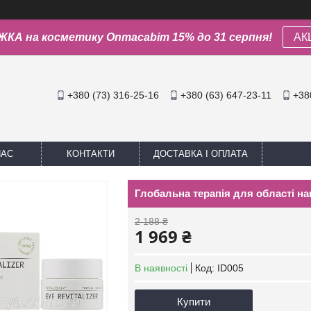
КА на косметику Onmacabim 15% до 31 серпня!
АК
+380 (73) 316-25-16
+380 (63) 647-23-11
+38
НАС
КОНТАКТИ
ДОСТАВКА І ОПЛАТА
Глобальна терапія для області навк
2 188 ₴
1 969 ₴
В наявності
Код:
ID005
Купити