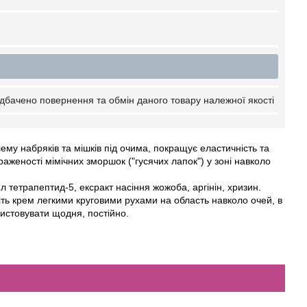
дбачено повернення та обмін даного товару належної якості
му набряків та мішків під очима, покращує еластичність та
аженості мімічних зморшок ("гусячих лапок") у зоні навколо
 тетрапептид-5, ексракт насіння жожоба, аргінін, хризин.
ть крем легкими круговими рухами на область навколо очей, в
ристовувати щодня, постійно.