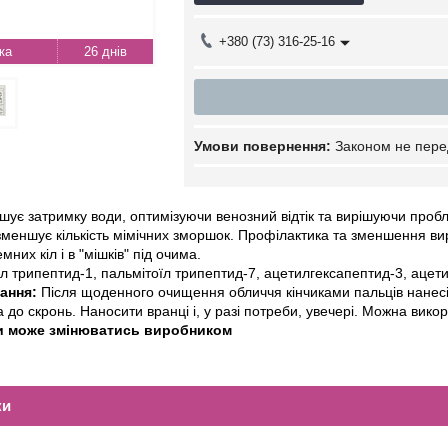
+380 (73) 316-25-16
26 днів
Законом не пере
ує затримку води, оптимізуючи венозний відтік та вирішуючи пробле
 зменшує кількість мімічних зморшок. Профілактика та зменшення вир
мних кіл і в "мішків" під очима.
л трипептид-1, пальмітоїл трипептид-7, ацетилгексапептид-3, ацетил
ання:
Після щоденного очищення обличчя кінчиками пальців нанесі
 до скронь. Наносити вранці і, у разі потреби, увечері. Можна вико
и може змінюватись виробником
ки