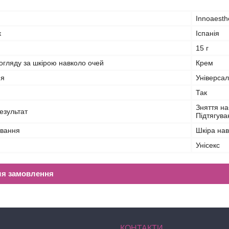
Innoaesth
к
Іспанія
15 г
огляду за шкірою навколо очей
Крем
ня
Універса
Так
Зняття на
езультат
Підтягув
ування
Шкіра нав
Унісекс
ля замовлення