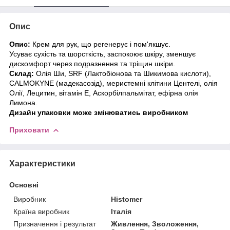
Опис
Опис:
Крем для рук, що регенерує і пом'якшує.
Усуває сухість та шорсткість, заспокоює шкіру, зменшує
дискомфорт через подразнення та тріщин шкіри.
Склад:
Олія Ши, SRF (Лактобіонова та Шикимова кислоти),
CALMOKYNE (мадекасозід), меристемні клітини Центелі, олія
Олії, Лецитин, вітамін Е, Аскорбілпальмітат, ефірна олія
Лимона.
Дизайн упаковки може змінюватись виробником
Приховати
Характеристики
Основні
Виробник
Histomer
Країна виробник
Італія
Призначення і результат
Живлення, Зволоження,