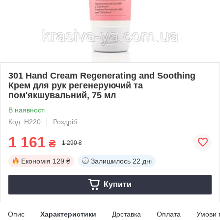
301 Hand Cream Regenerating and Soothing
Крем для рук регенеруючий та
пом'якшувальний, 75 мл
В наявності
Код: H220
Роздріб
1 161
₴
1 290 ₴
Економія
129 ₴
Залишилось
22 дні
Купити
Опис
Характеристики
Доставка
Оплата
Умови 