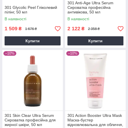
301 Anti-Age Ultra Serum
301 Glycolic Peel Гліколевий
Сироватка професійна
пілінг, 50 мл
антивікова, 50 мл
В наявності
В наявності
1 509
2 122
₴
₴
1 676 ₴
2 358 ₴
Купити
Купити
–10%
–10%
301 Skin Clear Ultra Serum
301 Action Booster Ultra Mask
Сироватка професійна для
Маска-бустер
жирної шкіри, 50 мл
відновлювальна для обличчя,