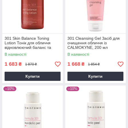
301 Skin Balance Toning
301 Cleansing Gel Засіб для
Lotion Тонік для обличчя
очищення обличчя із
відновлюючий баланс та
СALMOKYNE, 200 мл
заспокійливий, 300 мл
В наявності
В наявності
1 683
1 668
₴
₴
1 870 ₴
1 854 ₴
Купити
Купити
–10%
–10%