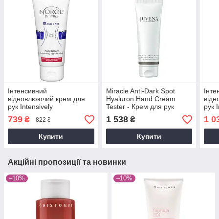
Інтенсивний
Miracle Anti-Dark Spot
Інте
відновлюючий крем для
Hyaluron Hand Cream
відн
рук Intensively
Tester - Крем для рук
рук I
Regenerating Hand Cream,
проти пігментації
Rege
739
1 538
1 0
₴
₴
822 ₴
100 мл
"Miracle", 100 мл
200 
Купити
Купити
Акційні пропозиції та новинки
–10%
–10%