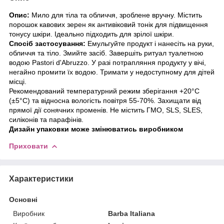
Опис:
Мило для тіла та обличчя, зроблене вручну. Містить
порошок кавових зерен як антивіковий тонік для підвищення
тонусу шкіри. Ідеально підходить для зрілої шкіри.
Спосіб застосування:
Емульгуйте продукт і нанесіть на руки,
обличчя та тіло. Змийте засіб. Завершіть ритуал туалетною
водою Pastori d'Abruzzo. У разі потрапляння продукту у вічі,
негайно промити їх водою. Тримати у недоступному для дітей
місці.
Рекомендований температурний режим зберігання +20°С
(±5°С) та відносна вологість повітря 55-70%. Захищати від
прямої дії сонячних променів. Не містить ГМО, SLS, SLES,
силіконів та парафінів.
Дизайн упаковки може змінюватись виробником
Приховати
Характеристики
Основні
Виробник
Barba Italiana