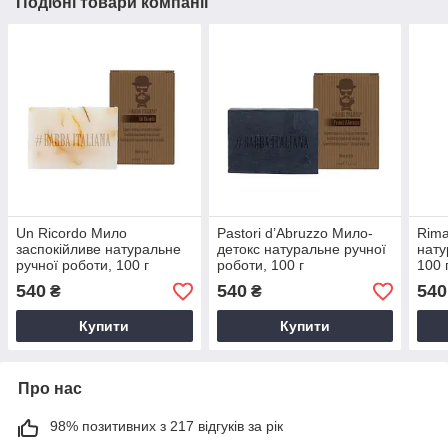
Подібні товари компанії
Un Ricordo Мило
Pastori d’Abruzzo Мило-
Rima
заспокійливе натуральне
детокс натуральне ручної
нату
ручної роботи, 100 г
роботи, 100 г
100 
540
540
540
₴
₴
Купити
Купити
Про нас
98% позитивних з 217 відгуків за рік