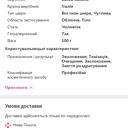
Країна виробник
Італія
Тип шкіри
Всі типи шкіри, Чутлива
Область застосування
Обличчя, Тіло
Стать
Чоловіча
Гіпоалергенний
Так
Вага
100 г
Користувальницькі характеристики
Призначення і результат
Зволоження, Тонізація,
Очищення, Заспокоєння,
Зняття роздратування
Класифікація
Професійна
косметичного засобу
Приховати
Умови доставки
Доставка здійснюється тільки по передоплаті.
Нова Пошта