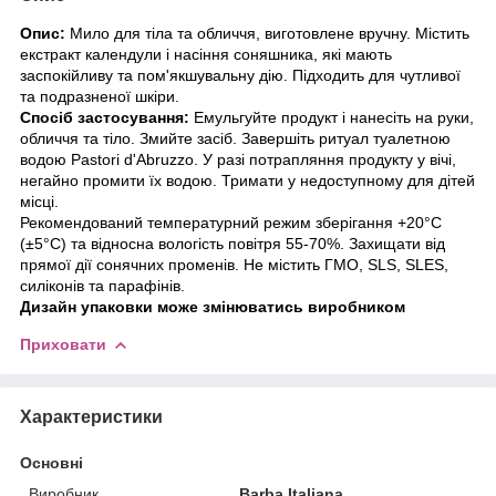
Опис:
Мило для тіла та обличчя, виготовлене вручну. Містить
екстракт календули і насіння соняшника, які мають
заспокійливу та пом'якшувальну дію. Підходить для чутливої
та подразненої шкіри.
Спосіб застосування:
Емульгуйте продукт і нанесіть на руки,
обличчя та тіло. Змийте засіб. Завершіть ритуал туалетною
водою Pastori d'Abruzzo. У разі потрапляння продукту у вічі,
негайно промити їх водою. Тримати у недоступному для дітей
місці.
Рекомендований температурний режим зберігання +20°С
(±5°С) та відносна вологість повітря 55-70%. Захищати від
прямої дії сонячних променів. Не містить ГМО, SLS, SLES,
силіконів та парафінів.
Дизайн упаковки може змінюватись виробником
Приховати
Характеристики
Основні
Виробник
Barba Italiana