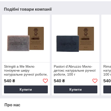
Подібні товари компанії
Stringiti a Me Мило
Pastori d’Abruzzo Мило-
Rima
тонізуюче шкіру
детокс натуральне ручної
нату
натуральне ручної роботи,
роботи, 100 г
100 
100 г
540
540
540
₴
₴
Купити
Купити
Про нас