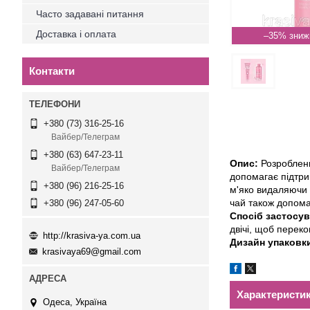
Часто задавані питання
Доставка і оплата
–35%
Контакти
+380 (73) 316-25-16
Вайбер/Телеграм
+380 (63) 647-23-11
Опис:
Розроблени
Вайбер/Телеграм
допомагає підтрим
+380 (96) 216-25-16
м'яко видаляючи 
чай також допомаг
+380 (96) 247-05-60
Спосіб застосув
двічі, щоб перек
http://krasiva-ya.com.ua
Дизайн упаковк
krasivaya69@gmail.com
Характеристи
Одеса, Україна