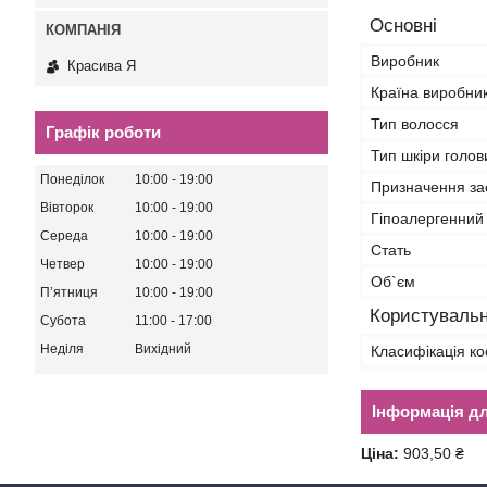
Основні
Виробник
Красива Я
Країна виробни
Тип волосся
Графік роботи
Тип шкіри голов
Понеділок
10:00
19:00
Призначення за
Вівторок
10:00
19:00
Гіпоалергенний
Середа
10:00
19:00
Стать
Четвер
10:00
19:00
Об`єм
Пʼятниця
10:00
19:00
Користувальн
Субота
11:00
17:00
Неділя
Вихідний
Класифікація ко
Інформація д
Ціна:
903,50 ₴