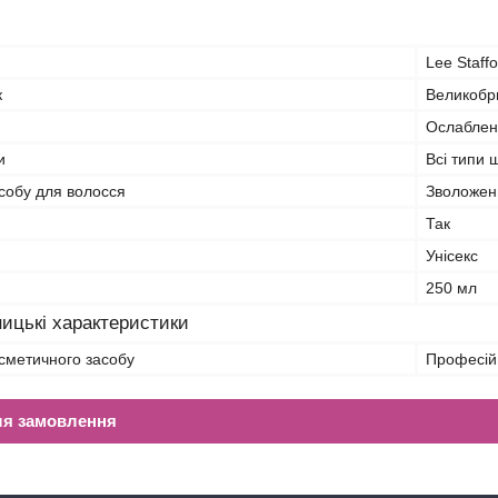
Lee Staffo
к
Великобр
Ослаблені
и
Всі типи 
собу для волосся
Зволоженн
Так
Унісекс
250 мл
ицькі характеристики
сметичного засобу
Професій
ля замовлення