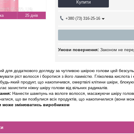
Купити
25 днів
+380 (73) 316-25-16
Законом не пере
й для додаткового догляду за чутливою шкірою голови цей безсуль
увати ріст волосся і боротися з його ламкістю. Гліколева кислота і
будь-який продукт, що накопичився, омертвілі клітини шкіри, блокую
ає захистити ніжну шкіру голови від вільних радикалів.
ання:
Нанести шампунь на вологе волосся, масажуючи шкіру голови
онатися, що ви позбулися всіх продуктів, що накопичилися (вони мож
и може змінюватись виробником
ки