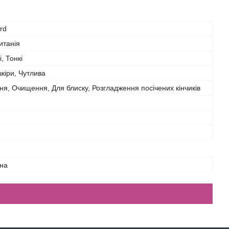
rd
итанія
, Тонкі
шкіри, Чутлива
я, Очищення, Для блиску, Розгладження посічених кінчиків
на