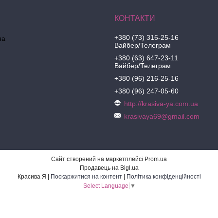
+380 (73) 316-25-16
на
Вайбер/Телеграм
+380 (63) 647-23-11
Вайбер/Телеграм
+380 (96) 216-25-16
+380 (96) 247-05-60
http://krasiva-ya.com.ua
krasivaya69@gmail.com
Сайт створений на маркетплейсі
Prom.ua
Продавець на Bigl.ua
Красива Я |
Поскаржитися на контент
|
Політика конфіденційності
Select Language
▼