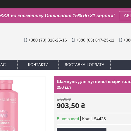
КА на косметику Onmacabim 15% до 31 серпня!
АК
+380 (73) 316-25-16
+380 (63) 647-23-11
+38
НАС
КОНТАКТИ
ДОСТАВКА І ОПЛАТА
Шампунь для чутливої шкіри голо
250 мл
1 390 ₴
903,50 ₴
В наявності
Код:
LS4428