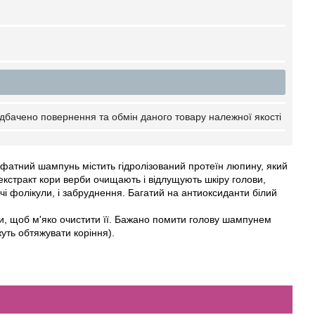
дбачено повернення та обмін даного товару належної якості
фатний шампунь містить гідролізований протеїн люпину, який
 екстракт кори верби очищають і відлущують шкіру голови,
чі фолікули, і забруднення. Багатий на антиоксиданти білий
, щоб м'яко очистити її. Бажано помити голову шампунем
уть обтяжувати коріння).