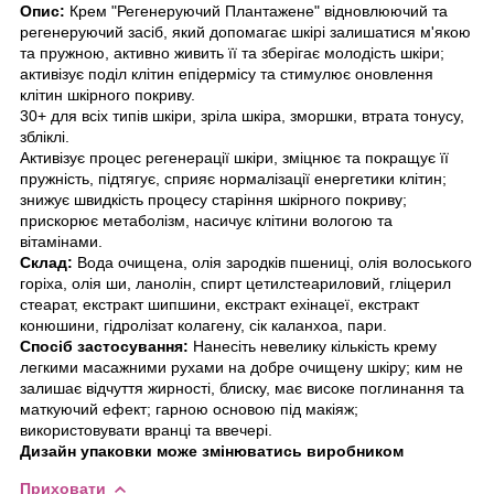
Опис:
Крем "Регенеруючий Плантажене" відновлюючий та
регенеруючий засіб, який допомагає шкірі залишатися м'якою
та пружною, активно живить її та зберігає молодість шкіри;
активізує поділ клітин епідермісу та стимулює оновлення
клітин шкірного покриву.
30+ для всіх типів шкіри, зріла шкіра, зморшки, втрата тонусу,
збліклі.
Активізує процес регенерації шкіри, зміцнює та покращує її
пружність, підтягує, сприяє нормалізації енергетики клітин;
знижує швидкість процесу старіння шкірного покриву;
прискорює метаболізм, насичує клітини вологою та
вітамінами.
Склад:
Вода очищена, олія зародків пшениці, олія волоського
горіха, олія ши, ланолін, спирт цетилстеариловий, гліцерил
стеарат, екстракт шипшини, екстракт ехінацеї, екстракт
конюшини, гідролізат колагену, сік каланхоа, пари.
Спосіб застосування:
Нанесіть невелику кількість крему
легкими масажними рухами на добре очищену шкіру; ким не
залишає відчуття жирності, блиску, має високе поглинання та
маткуючий ефект; гарною основою під макіяж;
використовувати вранці та ввечері.
Дизайн упаковки може змінюватись виробником
Приховати