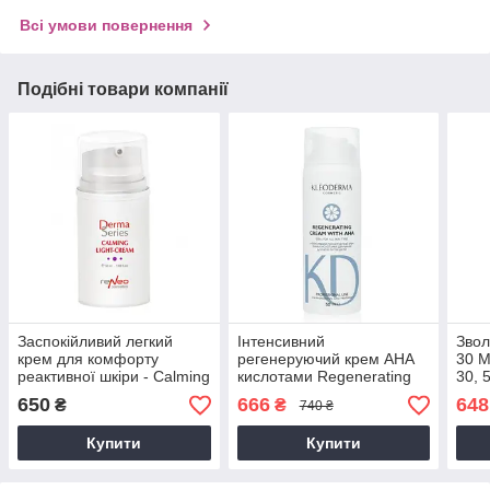
Всі умови повернення
Подібні товари компанії
Заспокійливий легкий
Інтенсивний
Звол
крем для комфорту
регенеруючий крем АНА
30 M
реактивної шкіри - Calming
кислотами Regenerating
30, 
light cream, 50 мл
AHA Cream, 50 мл
650
666
648
₴
₴
740 ₴
Купити
Купити