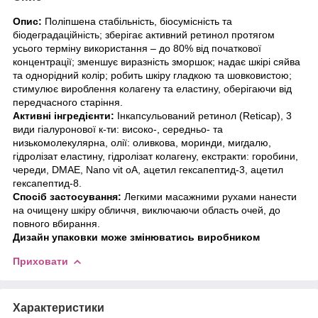
Опис:
Поліпшена стабільність, біосумісність та
біодеградаційність; зберігає активний ретинол протягом
усього терміну використання – до 80% від початкової
концентрації; зменшує виразність зморшок; надає шкірі сяйва
та однорідний колір; робить шкіру гладкою та шовковистою;
стимулює вироблення колагену та еластину, оберігаючи від
передчасного старіння.
Активні інгредієнти:
Інкапсульований ретинол (Reticap), 3
види гіалуронової к-ти: високо-, середньо- та
низькомолекулярна, олії: оливкова, моринди, мигдалю,
гідролізат еластину, гідролізат колагену, екстракти: горобини,
череди, DMAE, Nano vit оA, ацетил гексапептид-3, ацетил
гексапептид-8.
Спосіб застосування:
Легкими масажними рухами нанести
на очищену шкіру обличчя, виключаючи область очей, до
повного вбирання.
Дизайн упаковки може змінюватись виробником
Приховати
Характеристики