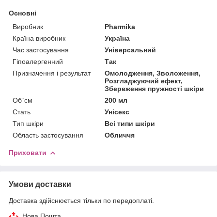
Основні
Виробник
Pharmika
Країна виробник
Україна
Час застосування
Універсальний
Гіпоалергенний
Так
Призначення і результат
Омолодження, Зволоження,
Розгладжуючий ефект,
Збереження пружності шкіри
Об`єм
200 мл
Стать
Унісекс
Тип шкіри
Всі типи шкіри
Область застосування
Обличчя
Приховати
Умови доставки
Доставка здійснюється тільки по передоплаті.
Нова Пошта