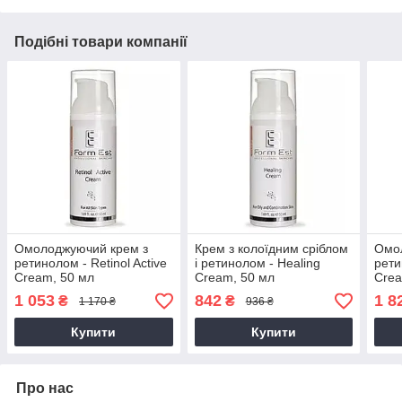
Подібні товари компанії
Омолоджуючий крем з
Крем з колоїдним сріблом
Омо
ретинолом - Retinol Active
і ретинолом - Healing
рети
Cream, 50 мл
Cream, 50 мл
Crea
1 053
842
1 8
₴
₴
1 170 ₴
936 ₴
Купити
Купити
Про нас