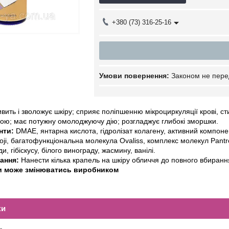
+380 (73) 316-25-16
Законом не пере
вить і зволожує шкіру; сприяє поліпшенню мікроциркуляції крові, с
ою; має потужну омолоджуючу дію; розгладжує глибокі зморшки.
єнти:
DMAE, янтарна кислота, гідролізат колагену, активний компонен
ji, багатофункціональна молекула Ovaliss, комплекс молекул Pantrof
и, гібіскусу, білого винограду, жасмину, ванілі.
вання:
Нанести кілька крапель на шкіру обличчя до повного вбиран
и може змінюватись виробником
ки