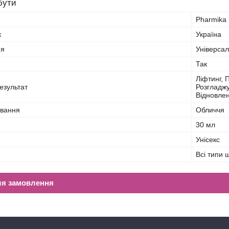
бути
Pharmika
к
Україна
ня
Універса
Так
Ліфтинг, 
езультат
Розгладжу
Відновле
ування
Обличчя
30 мл
Унісекс
Всі типи 
ля замовлення