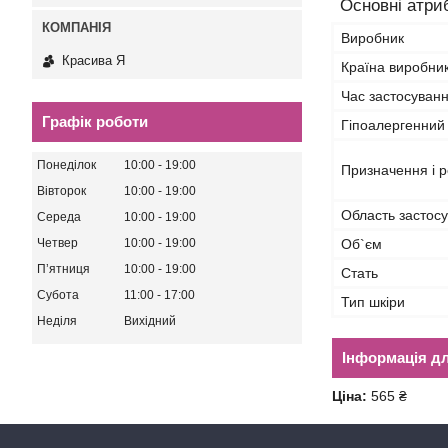
Основні атри
Виробник
Красива Я
Країна виробни
Час застосуван
Графік роботи
Гіпоалергенний
Понеділок
10:00
19:00
Призначення і р
Вівторок
10:00
19:00
Область застос
Середа
10:00
19:00
Об`єм
Четвер
10:00
19:00
Пʼятниця
10:00
19:00
Стать
Субота
11:00
17:00
Тип шкіри
Неділя
Вихідний
Інформація д
Ціна:
565 ₴