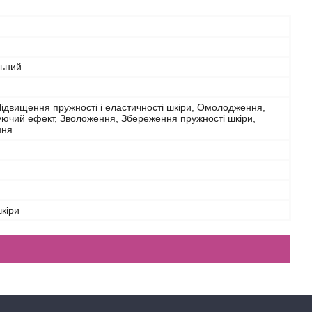
льний
Підвищення пружності і еластичності шкіри, Омолодження,
ючий ефект, Зволоження, Збереження пружності шкіри,
ння
шкіри