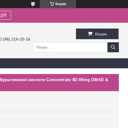
Кошик
ЦІЯ
Кошик
0 (96) 216-25-16
бурштинової кислоти Concentrate 4D lifting DМАЕ &