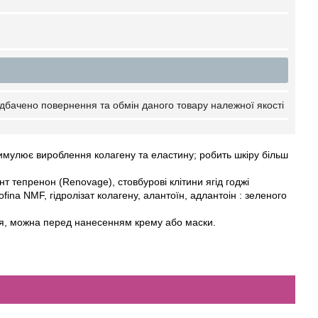
дбачено повернення та обмін даного товару належної якості
тимулює вироблення колагену та еластину; робить шкіру більш
т тепренон (Renovage), стовбурові клітини ягід годжі
ina NMF, гідролізат колагену, алантоїн, адлантоін : зеленого
ня, можна перед нанесенням крему або маски.