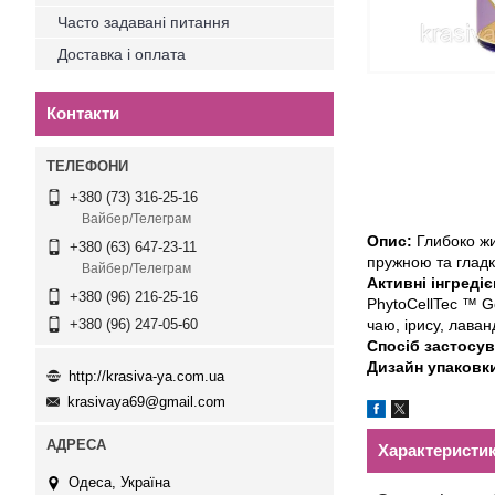
Часто задавані питання
Доставка і оплата
Контакти
+380 (73) 316-25-16
Вайбер/Телеграм
Опис:
Глибоко жи
+380 (63) 647-23-11
пружною та гладк
Вайбер/Телеграм
Активні інгреді
+380 (96) 216-25-16
PhytoCellTec ™ Go
чаю, ірису, лаванд
+380 (96) 247-05-60
Спосіб застосу
Дизайн упаковк
http://krasiva-ya.com.ua
krasivaya69@gmail.com
Характеристи
Одеса, Україна