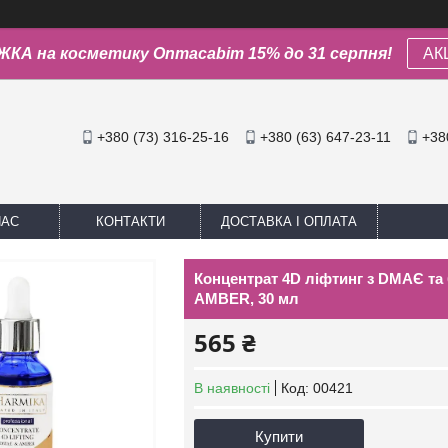
КА на косметику Onmacabim 15% до 31 серпня!
АК
+380 (73) 316-25-16
+380 (63) 647-23-11
+38
НАС
КОНТАКТИ
ДОСТАВКА І ОПЛАТА
Концентрат 4D ліфтинг з DМАЄ та 
AMBER, 30 мл
565 ₴
В наявності
Код:
00421
Купити