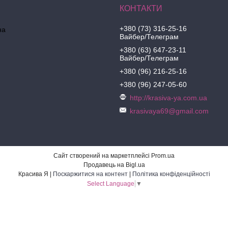
+380 (73) 316-25-16
на
Вайбер/Телеграм
+380 (63) 647-23-11
Вайбер/Телеграм
+380 (96) 216-25-16
+380 (96) 247-05-60
http://krasiva-ya.com.ua
krasivaya69@gmail.com
Сайт створений на маркетплейсі
Prom.ua
Продавець на Bigl.ua
Красива Я |
Поскаржитися на контент
|
Політика конфіденційності
Select Language
▼