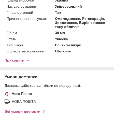
Країна виробник
Україна
Час застосування
Універсальний
Гіпоалергенний
Так
Призначення і результат
Омолодження, Регенерація,
Зволоження, Вирівнювання
тону обличчя
Об`єм
30 мл
Стать
Унісекс
Тип шкіри
Всі типи шкіри
Область застосування
Обличчя
Приховати
Умови доставки
Доставка здійснюється тільки по передоплаті.
Нова Пошта
НОВА ПОШТА
Всі умови доставки