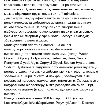
стає менше і втрачається впорядковане розташування
колагенових волокон, як результат - шкіра стає менш
еластичною. Відновивши складання колагенових волокон,
можна підвищити пружність шкіри та її щільність.
Демонструє швидку ефективність за рахунок зменшення
появи зморшок та забезпечує зміцнення шкіри протягом
всього трьох тижнів. За рахунок його використання
відбувається ефективне зменшення трьох видів зморшок:
гусячі лапки; зморшки у сфері чола; носогубні складки;
збільшення пружності шкіри.
Молекулярний пластир PatcH2O, на основі
плівкоутворювальних полімерів, збагачений
висококонцентрованими зволожувачами (склад: Water,
Glycerin, Glyceryl Polyacrylate, Trehalose, Urea, Serine,
Pentylene Glycol, Algin, Caprylyl Glycol, Sodium Hyaluronate,
Sodium Hyaluronate підтримки оптимального рівня гідратації
рогового шару, тим самим забезпечуючи миттєве та тривале
зволоження шкіри. Містить 4 найкращі зволожувачі в 3D
резервуарі на основі натуральних інгредієнтів. Складається з
натурального біополімеру, м'яко розподіляючись по шкірі,
створює невидиме (мікро) полотно, що захищає шкіру від
висихання.
Швецарський компонент X50 Antiaging D.T.I. (склад:
LacticAcid/GlycolicAcidCopolymer, Polyvinyl Alcohol, Dextran,