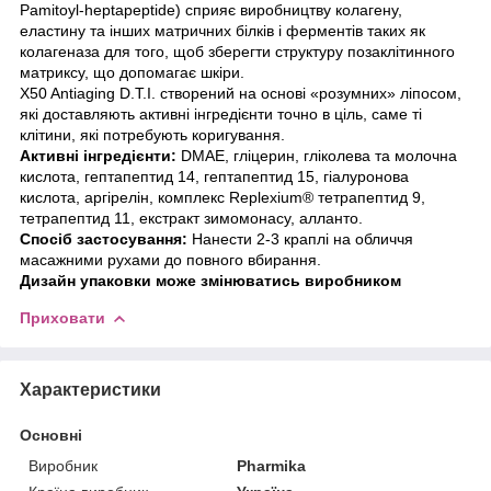
Pamitoyl-heptapeptide) сприяє виробництву колагену,
еластину та інших матричних білків і ферментів таких як
колагеназа для того, щоб зберегти структуру позаклітинного
матриксу, що допомагає шкіри.
X50 Antiaging D.T.I. створений на основі «розумних» ліпосом,
які доставляють активні інгредієнти точно в ціль, саме ті
клітини, які потребують коригування.
Активні інгредієнти:
DMAE, гліцерин, гліколева та молочна
кислота, гептапептид 14, гептапептид 15, гіалуронова
кислота, аргірелін, комплекс Replexium® тетрапептид 9,
тетрапептид 11, екстракт зимомонасу, алланто.
Спосіб застосування:
Нанести 2-3 краплі на обличчя
масажними рухами до повного вбирання.
Дизайн упаковки може змінюватись виробником
Приховати
Характеристики
Основні
Виробник
Pharmika