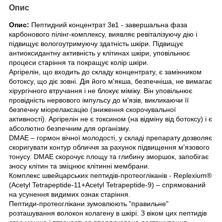
Опис
Опис:
Пептидний концентрат 3в1 - завершальна фаза
карбонового пілінг-комплексу, виявляє ревіталізуючу дію і
підвищує вологоутримуючу здатність шкіри. Підвищує
антиоксидантну активність у клітинах шкіри, уповільнює
процеси старіння та покращує колір шкіри.
Аргірелін, що входить до складу концентрату, є замінником
ботоксу, що діє зовні. Дія його м'якша, безпечніша, не вимагає
хірургічного втручання і не блокує міміку. Він уповільнює
провідність нервового імпульсу до м'язів, викликаючи її
безпечну міорелаксацію (зниження скорочувальної
активності). Аргірелін не є токсином (на відміну від ботоксу) і є
абсолютно безпечним для організму.
DMAE – гормон вічної молодості, у складі препарату дозволяє
скоригувати контур обличчя за рахунок підвищення м'язового
тонусу. DMAE скорочує площу та глибину зморшок, запобігає
зносу клітин та зміцнює клітинні мембрани.
Комплекс швейцарських пептидів-протеогліканів - Replexium®
(Acetyl Tetrapeptide-11+Acetyl Tetrapeptide-9) – спрямований
на усунення видимих ознак старіння.
Пептиди-протеоглікани зумовлюють "правильне"
розташування волокон колагену в шкірі. З віком цих пептидів