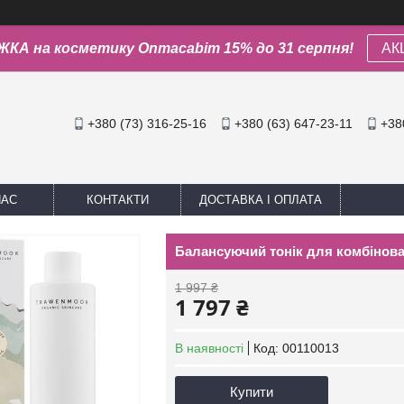
КА на косметику Onmacabim 15% до 31 серпня!
АК
+380 (73) 316-25-16
+380 (63) 647-23-11
+38
НАС
КОНТАКТИ
ДОСТАВКА І ОПЛАТА
Балансуючий тонік для комбінован
1 997 ₴
1 797 ₴
В наявності
Код:
00110013
Купити