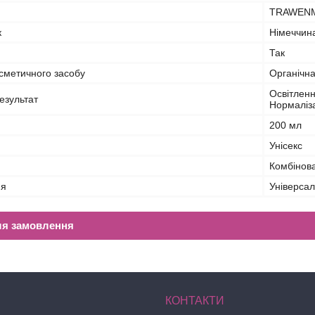
TRAWEN
к
Німеччин
Так
сметичного засобу
Органічн
Освітленн
езультат
Нормаліза
200 мл
Унісекс
Комбінов
ня
Універса
ля замовлення