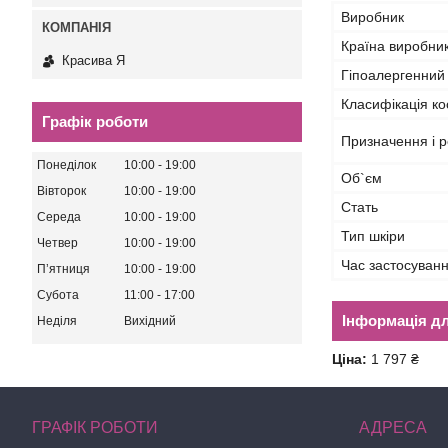
Виробник
Країна виробни
Красива Я
Гіпоалергенний
Класифікація ко
Графік роботи
Призначення і р
Понеділок
10:00
19:00
Об`єм
Вівторок
10:00
19:00
Стать
Середа
10:00
19:00
Тип шкіри
Четвер
10:00
19:00
Час застосуван
Пʼятниця
10:00
19:00
Субота
11:00
17:00
Інформація д
Неділя
Вихідний
Ціна:
1 797 ₴
ГРАФІК РОБОТИ