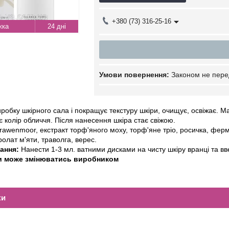
+380 (73) 316-25-16
24 дні
Законом не пере
робку шкірного сала і покращує текстуру шкіри, очищує, освіжає. Ма
є колір обличчя. Після нанесення шкіра стає свіжою.
rawenmoor, екстракт торф'яного моху, торф'яне тріо, росичка, ферме
ролат м'яти, траволга, верес.
вання:
Нанести 1-3 мл. ватними дисками на чисту шкіру вранці та в
и може змінюватись виробником
ки