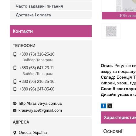
Часто задавані питання
Доставка і оплата
–10%
Контакти
+380 (73) 316-25-16
Вайбер/Телеграм
Опис:
Регулює ви
+380 (63) 647-23-11
шкіру та покращу
Вайбер/Телеграм
Склад:
Есенція T
+380 (96) 216-25-16
кипрей, хвощ, гід
Спосіб застосу
+380 (96) 247-05-60
Дизайн упаковк
http://krasiva-ya.com.ua
krasivaya69@gmail.com
Характеристи
Основні
Одеса, Україна