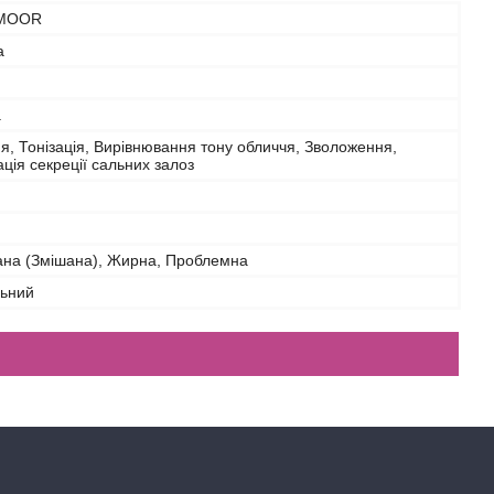
MOOR
а
а
я, Тонізація, Вирівнювання тону обличчя, Зволоження,
ція секреції сальних залоз
ана (Змішана), Жирна, Проблемна
льний