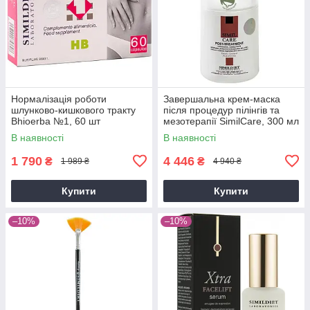
Нормалізація роботи
Завершальна крем-маска
шлунково-кишкового тракту
після процедур пілінгів та
Bhioerba №1, 60 шт
мезотерапії SimilСare, 300 мл
В наявності
В наявності
1 790
4 446
₴
₴
1 989 ₴
4 940 ₴
Купити
Купити
–10%
–10%