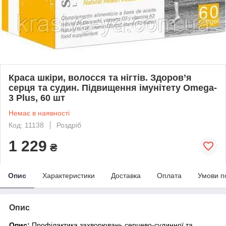
Краса шкіри, волосся та нігтів. Здоров’я
серця та судин. Підвищення імунітету Omega-
3 Plus, 60 шт
Немає в наявності
Код: 11138
Роздріб
1 229
₴
Опис
Характеристики
Доставка
Оплата
Умови п
Опис
Опис:
Профілактика захворювань серцево-судинної та