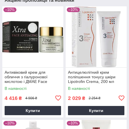
Акційні пропозиції та новинки
–10%
–10%
Антивіковий крем для
Антицелюлітний крем
обличчя з гіалуронової
поліпшення тонусу шкіри
кислотою і ДМАЕ Face
Lipotrofin Crema, 200 мл
Antiaging Cream XTRA, 50 мл
В наявності
В наявності
4 416
2 029
₴
₴
4 906 ₴
2 254 ₴
Купити
Купити
–10%
–10%