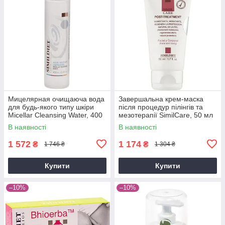
Мицелярная очищаюча вода
Завершальна крем-маска
для будь-якого типу шкіри
після процедур пілінгів та
Micellar Cleansing Water, 400
мезотерапії SimilСare, 50 мл
мл
В наявності
В наявності
1 572
1 174
₴
₴
1 746 ₴
1 304 ₴
Купити
Купити
–10%
–10%