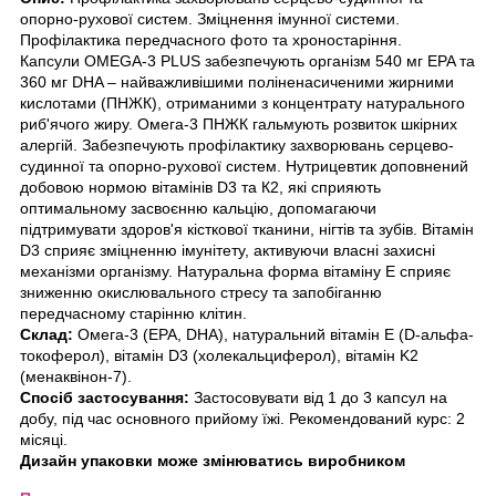
опорно-рухової систем. Зміцнення імунної системи.
Профілактика передчасного фото та хроностаріння.
Капсули OMEGA-3 PLUS забезпечують організм 540 мг EPA та
360 мг DHA – найважливішими поліненасиченими жирними
кислотами (ПНЖК), отриманими з концентрату натурального
риб'ячого жиру. Омега-3 ПНЖК гальмують розвиток шкірних
алергій. Забезпечують профілактику захворювань серцево-
судинної та опорно-рухової систем. Нутрицевтик доповнений
добовою нормою вітамінів D3 та К2, які сприяють
оптимальному засвоєнню кальцію, допомагаючи
підтримувати здоров'я кісткової тканини, нігтів та зубів. Вітамін
D3 сприяє зміцненню імунітету, активуючи власні захисні
механізми організму. Натуральна форма вітаміну Е сприяє
зниженню окислювального стресу та запобіганню
передчасному старінню клітин.
Склад:
Омега-3 (EPA, DHA), натуральний вітамін Е (D-альфа-
токоферол), вітамін D3 (холекальциферол), вітамін K2
(менаквінон-7).
Спосіб застосування:
Застосовувати від 1 до 3 капсул на
добу, під час основного прийому їжі. Рекомендований курс: 2
місяці.
Дизайн упаковки може змінюватись виробником