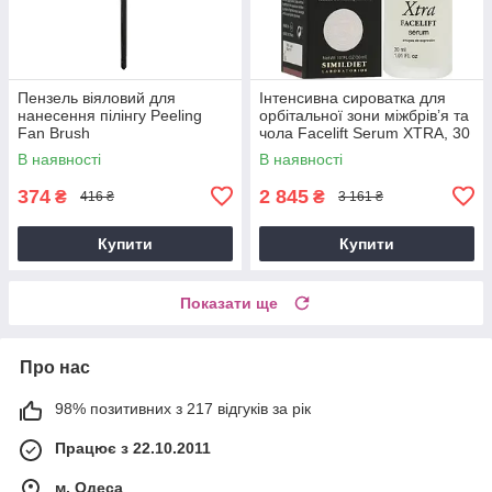
Пензель віяловий для
Інтенсивна сироватка для
нанесення пілінгу Peeling
орбітальної зони міжбрів’я та
Fan Brush
чола Facelift Serum XTRA, 30
мл
В наявності
В наявності
374
2 845
₴
₴
416 ₴
3 161 ₴
Купити
Купити
Показати ще
Про нас
98% позитивних з 217 відгуків за рік
Працює з 22.10.2011
м. Одеса