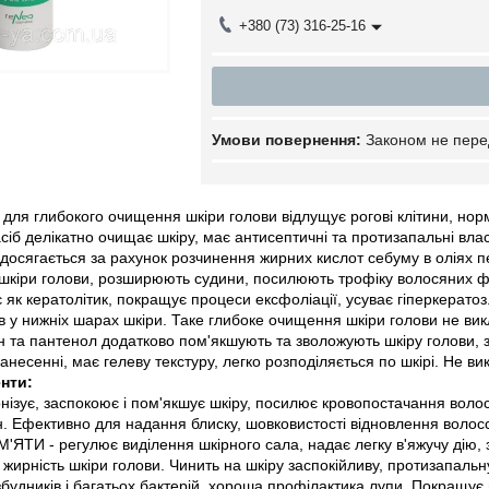
+380 (73) 316-25-16
Законом не пере
ь для глибокого очищення шкіри голови відлущує рогові клітини, н
сіб делікатно очищає шкіру, має антисептичні та протизапальні влас
 досягається за рахунок розчинення жирних кислот себуму в оліях пе
шкіри голови, розширюють судини, посилюють трофіку волосяних фо
як кератолітик, покращує процеси ексфоліації, усуває гіперкера
в у нижніх шарах шкіри. Таке глибоке очищення шкіри голови не в
оїн та пантенол додатково пом'якшують та зволожують шкіру голови
нанесенні, має гелеву текстуру, легко розподіляється по шкірі. Не в
нти:
нізує, заспокоює і пом'якшує шкіру, посилює кровопостачання воло
ин. Ефективно для надання блиску, шовковистості відновлення волосс
ЯТИ - регулює виділення шкірного сала, надає легку в'яжучу дію, з
 жирність шкіри голови. Чинить на шкіру заспокійливу, протизапальну
збудників і багатьох бактерій, хороша профілактика лупи. Покращу