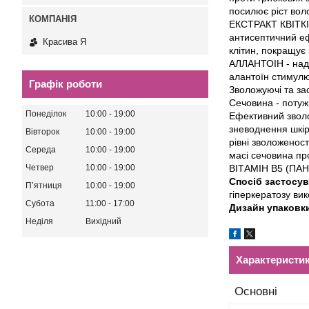
посилює ріст вол
ЕКСТРАКТ КВІТКІВ
антисептичний еф
Красива Я
клітин, покращує 
АЛЛАНТОІН - нада
алантоїн стимулю
Графік роботи
Зволожуючі та за
Сечовина - потуж
Понеділок
10:00
19:00
Ефективний зволож
зневоднення шкір
Вівторок
10:00
19:00
рівні зволоженост
Середа
10:00
19:00
масі сечовина пр
ВІТАМІН В5 (ПАНТ
Четвер
10:00
19:00
Спосіб застосу
Пʼятниця
10:00
19:00
гіперкератозу вик
Субота
11:00
17:00
Дизайн упаковк
Неділя
Вихідний
Характеристи
Основні