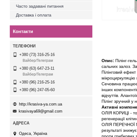
Часто задавані питання
Доставка і оплата
Контакти
+380 (73) 316-25-16
Опис:
Пілінг-гел
Вайбер/Телеграм
сальних залоз. За
+380 (63) 647-23-11
Пілінговий ефект
Вайбер/Телеграм
мікроциркуляцію 
+380 (96) 216-25-16
Сечовина працює 
інших компоненті
+380 (96) 247-05-60
відчуттів. Алант
Пілінг зручний у 
http://krasiva-ya.com.ua
Активні компоне
krasivaya69@gmail.com
ОЛІЯ КОРИЦІ - то
регенерації кліт
ОЛІЯ ПЕРЕЧНОЇ М'
результаті знижує
Одеса, Україна
проти грибкових 