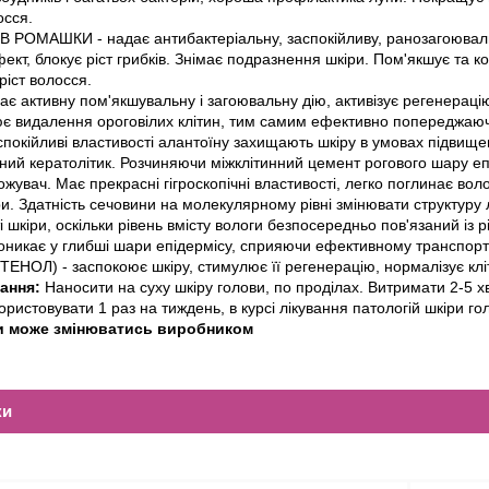
осся.
 РОМАШКИ - надає антибактеріальну, заспокійливу, ранозагоюваль
ект, блокує ріст грибків. Знімає подразнення шкіри. Пом'якшує та 
ріст волосся.
є активну пом'якшувальну і загоювальну дію, активізує регенерацію
є видалення ороговілих клітин, тим самим ефективно попереджаючи
спокійливі властивості алантоїну захищають шкіру в умовах підви
ний кератолітик. Розчиняючи міжклітинний цемент рогового шару еп
увач. Має прекрасні гігроскопічні властивості, легко поглинає воло
и. Здатність сечовини на молекулярному рівні змінювати структуру л
і шкіри, оскільки рівень вмісту вологи безпосередньо пов'язаний із 
оникає у глибші шари епідермісу, сприяючи ефективному транспорту
ЕНОЛ) - заспокоює шкіру, стимулює її регенерацію, нормалізує кліт
вання:
Наносити на суху шкіру голови, по проділах. Витримати 2-5 х
ористовувати 1 раз на тиждень, в курсі лікування патологій шкіри г
и може змінюватись виробником
ки