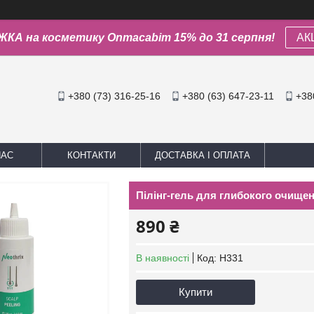
КА на косметику Onmacabim 15% до 31 серпня!
АК
+380 (73) 316-25-16
+380 (63) 647-23-11
+38
НАС
КОНТАКТИ
ДОСТАВКА І ОПЛАТА
Пілінг-гель для глибокого очищен
890 ₴
В наявності
Код:
H331
Купити