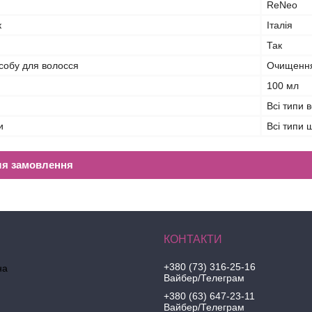
ReNeo
к
Італія
Так
собу для волосся
Очищення,
100 мл
Всі типи 
и
Всі типи 
ля замовлення
+380 (73) 316-25-16
на
Вайбер/Телеграм
+380 (63) 647-23-11
Вайбер/Телеграм