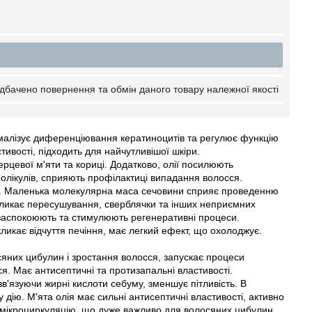
дбачено повернення та обмін даного товару належної якості
ормалізує диференціювання кератиноцитів та регулює функцію
тивості, підходить для найчутливішої шкіри.
рцевої м'яти та кориці. Додатково, олії посилюють
лікулів, сприяють профілактиці випадання волосся.
тоз. Маленька молекулярна маса сечовини сприяє проведенню
икликає пересушування, сверблячки та інших неприємних
, заспокоюють та стимулюють регенеративні процеси.
икликає відчуття печіння, має легкий ефект, що охолоджує.
сяних цибулин і зростання волосся, запускає процеси
я. Має антисептичні та протизапальні властивості.
в'язуючи жирні кислоти себуму, зменшує пітливість. В
 дію. М'ята олія має сильні антисептичні властивості, активно
є мікроциркуляцію, що дуже важливо для волосяних цибулин,