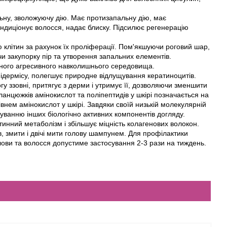
ну, зволожуючу дію. Має протизапальну дію, має
кондиціонує волосся, надає блиску. Підсилює регенерацію
 клітин за рахунок їх проліферації. Пом'якшуючи роговий шар,
 закупорку пір та утворення запальних елементів.
щеного агресивного навколишнього середовища.
ідермісу, полегшує природне відлущування кератиноцитів.
гу ззовні, притягує з дерми і утримує її, дозволяючи зменшити
анцюжків амінокислот та поліпептидів у шкірі позначається на
рівнем амінокислот у шкірі. Завдяки своїй низькій молекулярній
ванню інших біологічно активних компонентів догляду.
инний метаболізм і збільшує міцність колагенових волокон.
в, змити і двічі мити голову шампунем. Для профілактики
олови та волосся допустиме застосування 2-3 рази на тиждень.