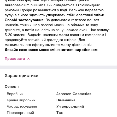
Aureobasidium pullulans. Він складається з глюкозидних
речовин і добре розчиняється у воді. Великою перевагою
пулуна є його здатність утворювати стійкі еластичні плівки.
Спосіб застосування:
За допомогою гелевого пензля
нанесіть тонкий шар гелевої маски на обличчя та зону
декольте, а потім нанесіть на зону навколо очей. Час впливу:
5-20 хвилин. Видаліть залишки маски вологим компресом і
продовжуйте звичайний догляд за шкірою. Для
максимального ефекту залиште маску діяти на ніч.
Дизайн паковання може змінюватися виробником
Приховати
Характеристики
Основні
Виробник
Janssen Cosmetics
Країна виробник
Німеччина
Час застосування
Універсальний
Гіпоалергенний
Так