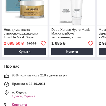
Невидима маска
Deep Xpress Hydro Mask
Маск
суперзволоджувальна
Маска глибоке
відл
Invisible Mask Super
зволоження, 75 мл
- Wh
Hydrating, 200 мл
200
2 695,50
1 685
2 9
₴
₴
2 995 ₴
Купити
Купити
Про нас
98% позитивних з 218 відгуків за рік
Працює з 22.10.2011
м. Одеса
Одеса, Україна
Контакти