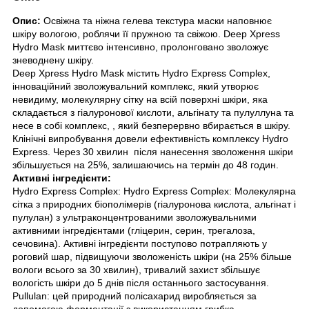
Опис:
Освіжна та ніжна гелева текстура маски наповнює
шкіру вологою, роблячи її пружною та свіжою. Deep Xpress
Hydro Mask миттєво інтенсивно, пролонговано зволожує
зневоднену шкіру.
Deep Xpress Hydro Mask містить Hydro Express Complex,
інноваційний зволожувальний комплекс, який утворює
невидиму, молекулярну сітку на всій поверхні шкіри, яка
складається з гіалуронової кислоти, альгінату та пулуллуна та
несе в собі комплекс, , який безперервно вбирається в шкіру.
Клінічні випробування довели ефективність комплексу Hydro
Express. Через 30 хвилин після нанесення зволоження шкіри
збільшується на 25%, залишаючись на термін до 48 годин.
Активні інгредієнти:
Hydro Express Complex:
Hydro Express Complex: Молекулярна
сітка з природних біополімерів (гіалуронова кислота, альгінат і
пулулан) з ультраконцентрованими зволожувальними
активними інгредієнтами (гліцерин, серин, трегалоза,
сечовина). Активні інгредієнти поступово потрапляють у
роговий шар, підвищуючи зволоженість шкіри (на 25% більше
вологи всього за 30 хвилин), тривалий захист збільшує
вологість шкіри до 5 днів після останнього застосування.
Pullulan: цей природний полісахарид виробляється за
допомогою ферментації з використанням грибка