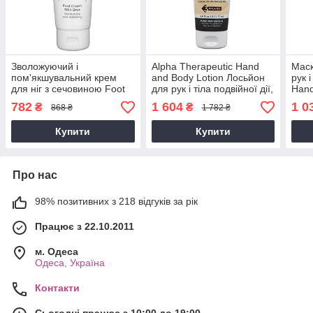
Зволожуючий і
Alpha Therapeutic Hand
Маск
пом'якшувальний крем
and Body Lotion Лосьйон
рук 
для ніг з сечовиною Foot
для рук і тіла подвійної дії,
Hand
Cream Moisturizing and
177 мл
Micr
782
1 604
1 0
₴
₴
868 ₴
1 782 ₴
Softening, 100 мл
Купити
Купити
Про нас
98% позитивних з 218 відгуків за рік
Працює з 22.10.2011
м. Одеса
Одеса, Україна
Контакти