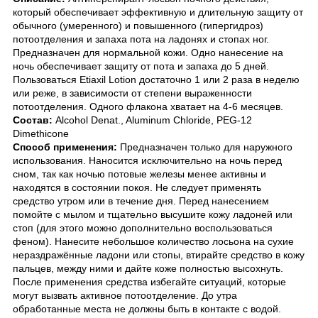
который обеспечивает эффективную и длительную защиту от
обычного (умеренного) и повышенного (гипергидроз)
потоотделения и запаха пота на ладонях и стопах ног.
Предназначен для нормальной кожи. Одно нанесение на
ночь обеспечивает защиту от пота и запаха до 5 дней.
Пользоваться Etiaxil Lotion достаточно 1 или 2 раза в неделю
или реже, в зависимости от степени выраженности
потоотделения. Одного флакона хватает на 4-6 месяцев.
Состав:
Alcohol Denat., Aluminum Chloride, PEG-12
Dimethicone
Способ применения:
Предназначен только для наружного
использования. Наносится исключительно на ночь перед
сном, так как ночью потовые железы менее активны и
находятся в состоянии покоя. Не следует применять
средство утром или в течение дня. Перед нанесением
помойте с мылом и тщательно высушите кожу ладоней или
стоп (для этого можно дополнительно воспользоваться
феном). Нанесите небольшое количество лосьона на сухие
нераздражённые ладони или стопы, втирайте средство в кожу
пальцев, между ними и дайте коже полностью высохнуть.
После применения средства избегайте ситуаций, которые
могут вызвать активное потоотделение. До утра
обработанные места не должны быть в контакте с водой.