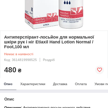
Антиперспірант-лосьйон для нормальної
шкіри рук і ніг Etiaxil Hand Lotion Normal /
Foot,100 мл
Немає в наявності
Код: 3614819998525
Роздріб
480
₴
Опис
Характеристики
Доставка
Оплата
Умови п
Опис
Описание:
Антиперспирант-лосьон ночного действия,