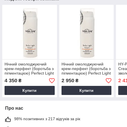
Нічний омолоджуючий
Нічний омолоджуючий
HY-P
крем-перфект (боротьба з
крем-перфект (боротьба з
Cre
пігментацією) Perfect Light
пігментацією) Perfect Light
звол
Cream Super Hydration
Cream Super Hydration
жирн
4 350
2 950
2 4
₴
₴
and Light, 120мл
and Light, 50 мл
шкір
Купити
Купити
Про нас
98% позитивних з 217 відгуків за рік