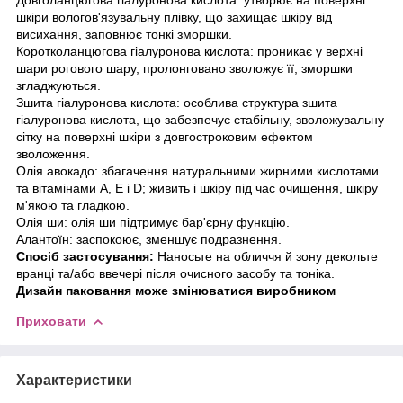
шкіри вологов'язувальну плівку, що захищає шкіру від
висихання, заповнює тонкі зморшки.
Коротколанцюгова гіалуронова кислота: проникає у верхні
шари рогового шару, пролонговано зволожує її, зморшки
згладжуються.
Зшита гіалуронова кислота: особлива структура зшита
гіалуронова кислота, що забезпечує стабільну, зволожувальну
сітку на поверхні шкіри з довгостроковим ефектом
зволоження.
Олія авокадо: збагачення натуральними жирними кислотами
та вітамінами A, E і D; живить і шкіру під час очищення, шкіру
м'якою та гладкою.
Олія ши: олія ши підтримує бар'єрну функцію.
Алантоїн: заспокоює, зменшує подразнення.
Спосіб застосування:
Наносьте на обличчя й зону декольте
вранці та/або ввечері після очисного засобу та тоніка.
Дизайн паковання може змінюватися виробником
Приховати
Характеристики