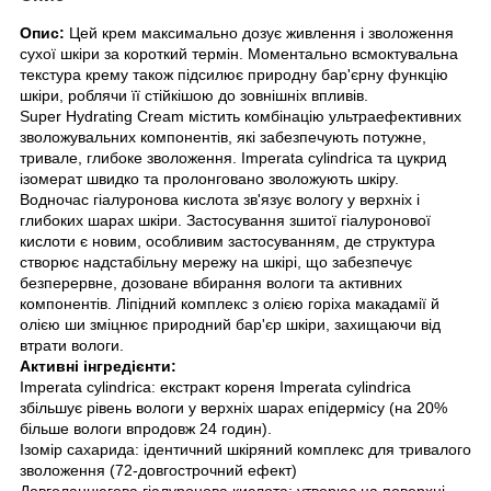
Опис:
Цей крем максимально дозує живлення і зволоження
сухої шкіри за короткий термін. Моментально всмоктувальна
текстура крему також підсилює природну бар'єрну функцію
шкіри, роблячи її стійкішою до зовнішніх впливів.
Super Hydrating Cream містить комбінацію ультраефективних
зволожувальних компонентів, які забезпечують потужне,
тривале, глибоке зволоження. Imperata cylindrica та цукрид
ізомерат швидко та пролонговано зволожують шкіру.
Водночас гіалуронова кислота зв'язує вологу у верхніх і
глибоких шарах шкіри. Застосування зшитої гіалуронової
кислоти є новим, особливим застосуванням, де структура
створює надстабільну мережу на шкірі, що забезпечує
безперервне, дозоване вбирання вологи та активних
компонентів. Ліпідний комплекс з олією горіха макадамії й
олією ши зміцнює природний бар'єр шкіри, захищаючи від
втрати вологи.
Активні інгредієнти:
Imperata cylindrica: екстракт кореня Imperata cylindrica
збільшує рівень вологи у верхніх шарах епідермісу (на 20%
більше вологи впродовж 24 годин).
Ізомір сахарида: ідентичний шкіряний комплекс для тривалого
зволоження (72-довгострочний ефект)
Довголанцюгова гіалуронова кислота: утворює на поверхні