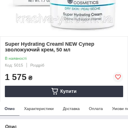
Super Hydrating Creaml NEW Супер
зволожуючий крем, 50 мл
В наявності
Код: 5015
Роздріб
1 575
₴
Купити
Опис
Характеристики
Доставка
Оплата
Умови п
Опис