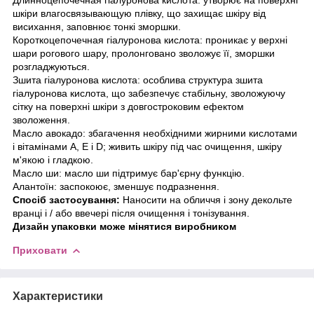
шкіри влагосвязывающую плівку, що захищає шкіру від
висихання, заповнює тонкі зморшки.
Короткоцепочечная гіалуронова кислота: проникає у верхні
шари рогового шару, пролонговано зволожує її, зморшки
розгладжуються.
Зшита гіалуронова кислота: особлива структура зшита
гіалуронова кислота, що забезпечує стабільну, зволожуючу
сітку на поверхні шкіри з довгостроковим ефектом
зволоження.
Масло авокадо: збагачення необхідними жирними кислотами
і вітамінами A, E і D; живить шкіру під час очищення, шкіру
м'якою і гладкою.
Масло ши: масло ши підтримує бар'єрну функцію.
Алантоїн: заспокоює, зменшує подразнення.
Спосіб застосування:
Наносити на обличчя і зону декольте
вранці і / або ввечері після очищення і тонізування.
Дизайн упаковки може мінятися виробником
Приховати
Характеристики