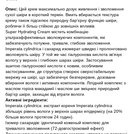
Опис:
Цей крем максимально дозує живлення і зволоження
сухої шкіри в короткий термін. Вмить вбирається текстура
крему також підсилює природну бар'єрну функцію шкіри,
роблячи її більш стійкою до зовнішніх впливів.
Super Hydrating Cream містить комбінацію
ультраэффективных зволожуючих компонентів, які
забезпечують потужне, тривале, глибоке зволоження.
Imperata cylindrica і сахарид изомерат швидко і пролонговано
зволожують шкіру. У той же час гіалуронова кислота зв'язує
вологу у верхніх і глибоких шарах шкіри. Застосування
зшитою гіалуронової кислоти є новим, особливим
застосуванням, де структура створює сверхстабильную
мережу на шкірі, що забезпечує безперервне, дозоване
вбирання вологи і активних компонентів. Ліпідний комплекс з
маслом горіха макадамії і маслом ши зміцнює природний
бар'єр шкіри, захищає від втрати вологи.
Активні інгредієнти:
Imperata cylindrica: екстракт кореня Imperata cylindrica
збільшує рівень вологи у верхніх шарах епідермісу (на 20%
більше вологи протягом 24 годин).
Ізомер сахаридів: ідентичний коженый комплекс для
тривалого зволоження (72-довгостроковий ефект)
Длинноцепочечная гіалуронова кислота: утворює на поверхні