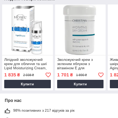
Ліпідний зволожуючий
Зволожуючий крем з
Живи
крем для обличчя та шиї
зеленим яблуком з
шкір
Lipid Moisturizing Cream,
вітаміном Е для
Agin
50 мл
нормальної і сухої шкіри
Dry 
1 835
1 701
1 8
₴
₴
2 038 ₴
1 890 ₴
Hydrating Day Cream
Apple, 250 мл
Купити
Купити
Про нас
98% позитивних з 217 відгуків за рік