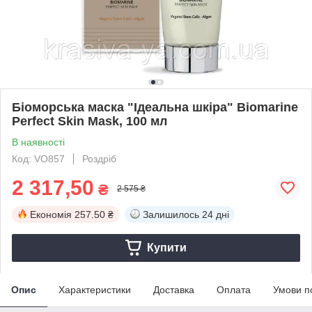
Біоморська маска "Ідеальна шкіра" Biomarine
Perfect Skin Mask, 100 мл
В наявності
Код: VO857
Роздріб
2 317,50
₴
2 575 ₴
Економія
257.50 ₴
Залишилось
24 дні
Купити
Опис
Характеристики
Доставка
Оплата
Умови п