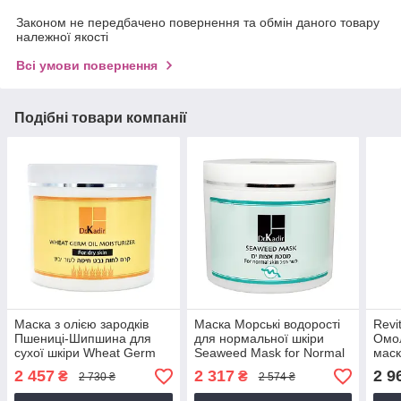
Законом не передбачено повернення та обмін даного товару
належної якості
Всі умови повернення
Подібні товари компанії
Маска з олією зародків
Маска Морські водорості
Revi
Пшениці-Шипшина для
для нормальної шкіри
Омо
сухої шкіри Wheat Germ
Seaweed Mask for Normal
маск
Oil and Rose Hip Mask for
Skin, 250 мл
зріл
2 457
2 317
2 9
₴
₴
2 730 ₴
2 574 ₴
Dry Skin, 250 мл