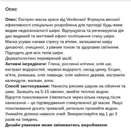
Опис
Опис:
Експрес-маска краси від Verdeoasi! Формула високої
ефективності спеціально розроблена для протидії будь-яким
видам недосконалості шкіри. Відлущуюча та регенеруюча дія
дає видимий та миттєвий ефект поліпшення стану шкіри.
Маска усуває ознаки стресу та втоми, залишаючи шкіру
дихаючої, очищеної, з рівним тоном та здоровим світінням.
Підходить для всіх типів шкіри.
Дерматологічно перевірений засіб.
Активні інгредієнти:
Глина, рослинні клітини, олія ши,
екстракт водоростей, червоні водорості, оксид цинку, Есцин,
м'ята, ромашка, олія лаванди, олія чайного дерева, екстракти
календули, мальви, алоє.
Спосіб застосування:
Нанесіть рясним шаром на обличчя та
шию. Залишіть на 5-15 хвилин, змийте теплою водою.
Відчуття поколювання з'являється через кілька секунд після
нанесення – це підтвердження стимулюючої дії маски. Якщо
поколювання досить тривалий, ретельно промийте водою.
Уникайте ділянок навколо очей. Використовуйте від 1 до 3
разів на тиждень.
Дизайн упаковки може змінюватись виробником