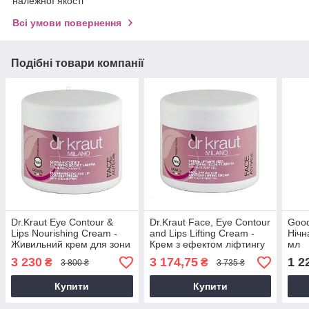
належної якості
Всі умови повернення
Подібні товари компанії
Dr.Kraut Eye Contour &
Dr.Kraut Face, Eye Contour
Good
Lips Nourishing Cream -
and Lips Lifting Cream -
Нічн
Живильний крем для зони
Крем з ефектом ліфтингу
мл
очей і губ з маслом Ши,
обличчя, очей і губ, 500
3 230
3 174,75
1 2
₴
₴
3 800 ₴
3 735 ₴
500 мл
мл
Купити
Купити