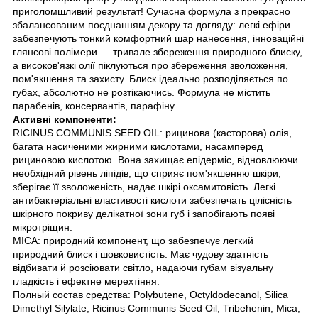
приголомшливий результат! Сучасна формула з прекрасно
збалансованим поєднанням декору та догляду: легкі ефіри
забезпечують тонкий комфортний шар нанесення, інноваційні
глянсові полімери — тривале збереження природного блиску,
а високов'язкі олії піклуються про збереження зволоження,
пом'якшення та захисту. Блиск ідеально розподіляється по
губах, абсолютно не розтікаючись. Формула не містить
парабенів, консервантів, парафіну.
Активні компоненти:
RICINUS COMMUNIS SEED OIL: рицинова (касторова) олія,
багата насиченими жирними кислотами, насамперед
рициновою кислотою. Вона захищає епідерміс, відновлюючи
необхідний рівень ліпідів, що сприяє пом'якшенню шкіри,
зберігає її зволоженість, надає шкірі оксамитовість. Легкі
антибактеріальні властивості кислоти забезпечать цілісність
шкірного покриву делікатної зони губ і запобігають появі
мікротріщин.
MICA: природний компонент, що забезпечує легкий
природний блиск і шовковистість. Має чудову здатність
відбивати й розсіювати світло, надаючи губам візуальну
гладкість і ефектне мерехтіння.
Полный состав средства: Polybutene, Octyldodecanol, Silica
Dimethyl Silylate, Ricinus Communis Seed Oil, Tribehenin, Mica,