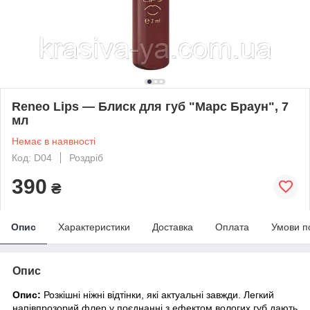
Reneo Lips — Блиск для губ "Марс Браун", 7
мл
Немає в наявності
Код: D04
Роздріб
390
₴
Опис
Характеристики
Доставка
Оплата
Умови п
Опис
Опис:
Розкішні ніжні відтінки, які актуальні завжди. Легкий
напівпрозорий флер у поєднанні з ефектом вологих губ дають