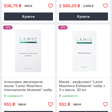
536,75
2 560,25
₴
₴
565 ₴
2 695 ₴
Купити
Купити
–5%
–5%
Інтенсивно зволожуюча
Маска - ексфоліант "Lamic
маска "Lamic Maschera
Maschera Esfoliante" набір з
Intensamente Idratante" набір
3-х масок, 30 мл
з 3-х масок, 30 мл
В наявності
В наявності
551
551
₴
₴
580 ₴
580 ₴