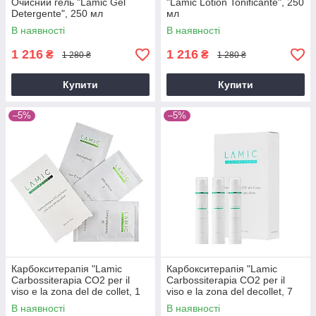
Очисний гель "Lamic Gel
"Lamic Lotion Tonificante", 250
Detergente", 250 мл
мл
В наявності
В наявності
1 216
1 216
₴
₴
1 280 ₴
1 280 ₴
Купити
Купити
–5%
–5%
Карбокситерапія "Lamic
Карбокситерапія "Lamic
Carbossiterapia CO2 per il
Carbossiterapia CO2 per il
viso e la zona del de collet, 1
viso e la zona del decollet, 7
procedure", 30 мл
procedure", 150 мл
В наявності
В наявності