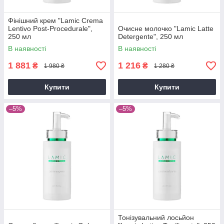
Фінішний крем "Lamic Crema
Lentivo Post-Procedurale",
Очисне молочко "Lamic Latte
250 мл
Detergente", 250 мл
В наявності
В наявності
1 881
1 216
₴
₴
1 980 ₴
1 280 ₴
Купити
Купити
–5%
–5%
Тонізувальний лосьйон