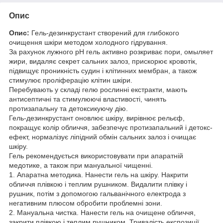
Опис
Опис:
Гель-дезинкрустант створений для глибокого
очищення шкіри методом холодного гідрування.
За рахунок лужного рН гель активно розкриває пори, омыляет
жири, видаляє секрет сальних залоз, прискорює кровотік,
підвищує проникність судин і клітинних мембран, а також
стимулює проліферацію клітин шкіри.
Перебувають у складі гелю рослинні екстракти, мають
антисептичні та стимулюючі властивості, чинять
протизапальну та детоксикуючу дію.
Гель-дезинкрустант оновлює шкіру, вирівнює рельєф,
покращує колір обличчя, забезпечує протизапальний і детокс-
ефект, нормалізує ліпідний обмін сальних залоз і очищає
шкіру.
Гель рекомендується використовувати при апаратній
медотике, а також при мануальної чищенні.
1. Апаратна методика. Нанести гель на шкіру. Накрити
обличчя плівкою і теплим рушником. Видалити плівку і
рушник, потім з допомогою гальванічного електрода з
негативним плюсом обробити проблемні зони.
2. Мануальна чистка. Нанести гель на очищене обличчя,
закрити плівкою і теплим рушником. Тривалість експозиції