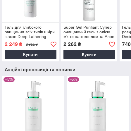
Гель для глибокого
Super Gel Purifiant Супер
Гель
очищення всіх типів шкіри
очищаючий гель з олією
розк
з акне Deep Lathering
м'яти пантенолом та Алое
Desi
Abstergent, 250 мл
Віра, 50 мл
мл
2 249
2 262
740
₴
₴
2 811 ₴
Купити
Купити
Акційні пропозиції та новинки
–5%
–5%