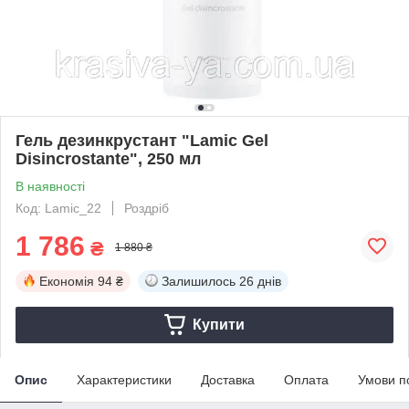
Гель дезинкрустант "Lamic Gel
Disincrostante", 250 мл
В наявності
Код: Lamic_22
Роздріб
1 786
₴
1 880 ₴
Економія
94 ₴
Залишилось
26 днів
Купити
Опис
Характеристики
Доставка
Оплата
Умови п