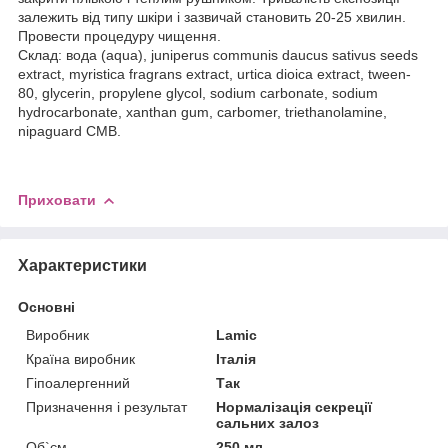
залежить від типу шкіри і зазвичай становить 20-25 хвилин.
Провести процедуру чищення.
Склад: вода (aqua), juniperus communis daucus sativus seeds
extract, myristica fragrans extract, urtica dioica extract, tween-
80, glycerin, propylene glycol, sodium carbonate, sodium
hydrocarbonate, xanthan gum, carbomer, triethanolamine,
nipaguard CMB.
Приховати
Характеристики
Основні
Виробник
Lamic
Країна виробник
Італія
Гіпоалергенний
Так
Призначення і результат
Нормалізація секреції
сальних залоз
Об`єм
250 мл