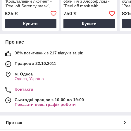
"Кришталевий ліфтинг" -
обличчя з Хлорофілом -
обли
"Peel off Serenity mask",
"Peel off mask with
"Pee
200 м
Chlorophyll", 200 м
200 
825
750
825
₴
₴
Купити
Купити
Про нас
98% позитивних з 217 відгуків за рік
Працює з 22.10.2011
м. Одеса
Одеса, Україна
Контакти
Сьогодні працює з 10:00 до 19:00
Показати весь графік роботи
Про нас