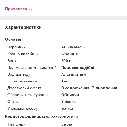
Приховати
Характеристики
Основні
Виробник
ALGINMASK
Країна виробник
Франція
Вага
200 г
Вид маски по консистенції
Порошкоподібні
Вид догляду
Альгінатний
Гіпоалергенний
Так
Додатковий ефект
Омолодження, Відновлення
Область застосування
Обличчя
Стать
Унісекс
Упаковка засобу
Банка
Користувальницькі характеристики
Тип шкіри
Зріла