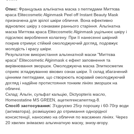
Опис:
Французька альгінатна маска з пептидами Миттєва
краса Elitecosmetic Alginmask Peel off Instant Beauty Mask
призначена для зрілої шкіри обличчя. Вона ефективно
відновлює шкіру з ознаками раннього старіння. Альгінатна
маска Миттєва краса Elitecosmetic Alginmask ущільнює шкіру і
підсилює вироблення колагену. При її нанесенні шкірний
покрив отримує стійкий омолоджуючий догляд, подовжує
молодість і красу шкіри.
Результатом використання альгинатной маски "Миттєва
краса" Elitecosmetic Alginmask є ефект заповнення та
вирівнювання зморшок. Омолоджуюча маска Элиткосметик
сприяє згладжуванню вікових ознак шкіри. Її склад збагачений
цінними пептидами, що створюють яскравий омолоджуючий
догляд і надійне протистояння тонким лініях зморшок на
обличчі.
Склад: Альгін, сульфат кальцію, Dictyopteris масло,
Homeostatine MS GREEN, ацетилгексапептид-8.
Спосіб застосування:
З'єднуємо 25гр порошку і 60-70гр води
(активатора), розмішуємо до отримання однорідної
консистенції, наносимо на обличчя по масажних лініях. Через
20 хвилин знімаємо альгинатную маску, знизу-вгору.