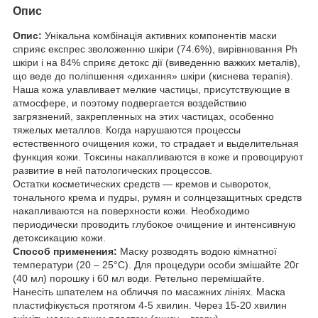
Опис
Опис:
Унікальна комбінація активних компонентів маски
сприяє експрес зволоженню шкіри (74.6%), вирівнювання Рһ
шкіри і на 84% сприяє детокс дії (виведенню важких металів),
що веде до поліпшення «дихання» шкіри (киснева терапія).
Наша кожа улавливает мелкие частицы, присутствующие в
атмосфере, и поэтому подвергается воздействию
загрязнений, закрепленных на этих частицах, особенно
тяжелых металлов. Когда нарушаются процессы
естественного очищения кожи, то страдает и выделительная
функция кожи. Токсины накапливаются в коже и провоцируют
развитие в ней патологических процессов.
Остатки косметических средств — кремов и сывороток,
тонального крема и пудры, румян и солнцезащитных средств
накапливаются на поверхности кожи. Необходимо
периодически проводить глубокое очищение и интенсивную
детоксикацию кожи.
Способ применения:
Маску розводять водою кімнатної
температури (20 – 25°С). Для процедури особи змішайте 20г
(40 мл) порошку і 60 мл води. Ретельно перемішайте.
Нанесіть шпателем на обличчя по масажних лініях. Маска
пластифікується протягом 4-5 хвилин. Через 15-20 хвилин