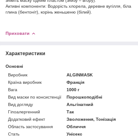
зніміть маску одним пластом (знизу – вгору).
Активні компоненти: Водорість хлорела, деревне вугілля, біла
глина (бентоніт), корінь женьшеню (білий).
Приховати
Характеристики
Основні
Виробник
ALGINMASK
Країна виробник
Франція
Вага
1000 г
Вид маски по консистенції
Порошкоподібні
Вид догляду
Альгінатний
Гіпоалергенний
Так
Додатковий ефект
Зволоження, Тонізація
Область застосування
Обличчя
Стать
Унісекс