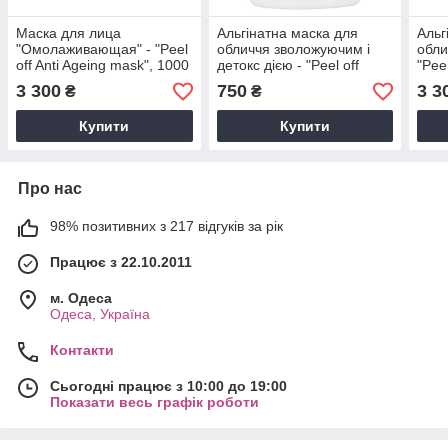
Маска для лица
Альгінатна маска для
Альг
"Омолаживающая" - "Peel
обличчя зволожуючим і
обли
off Anti Ageing mask", 1000
детокс дією - "Peel off
"Pee
г
Mask Skin Detox-Pollution",
Chlo
3 300
750
3 3
₴
₴
200 м
Купити
Купити
Про нас
98% позитивних з 217 відгуків за рік
Працює з 22.10.2011
м. Одеса
Одеса, Україна
Контакти
Сьогодні працює з 10:00 до 19:00
Показати весь графік роботи