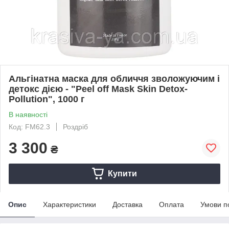
Альгінатна маска для обличчя зволожуючим і
детокс дією - "Peel off Mask Skin Detox-
Pollution", 1000 г
В наявності
Код: FM62.3
Роздріб
3 300
₴
Купити
Опис
Характеристики
Доставка
Оплата
Умови п